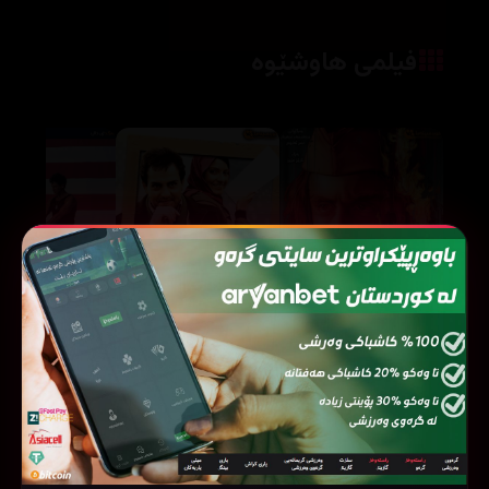
فیلمی هاوشێوە
Son of Adam Daughter of Eve (2010)
Rockstar (2011)
45157
49727
49364