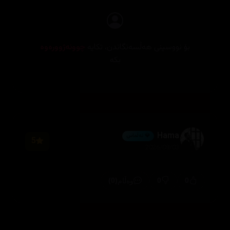
بۆ نووسینی هەڵسەنگاندن، تکایە
چوونەژوورەوە
بکە
Hama
💎 ئەڵماس
5
2026/08/03
(0)
0
0
وەڵام