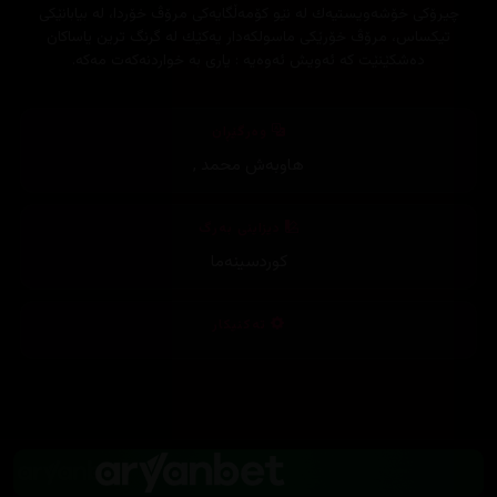
چیرۆكی خۆشه‌ویستیه‌ك له‌ نێو كۆمه‌ڵگایه‌كی مرۆڤ خۆردا، له‌ بیابانێكی
تیكساس، مرۆڤ خۆرێكی ماسولكه‌دار یه‌كێك له‌ گرنگ ترین یاساكان
ده‌شكێنێت كه‌ ئه‌ویش ئه‌وه‌یه‌ : یاری به‌ خواردنه‌كه‌ت مه‌كه‌.
وەرگێڕان
هاوبەش محمد
,
دیزاینی بەرگ
کوردسینەما
تەکنیکار