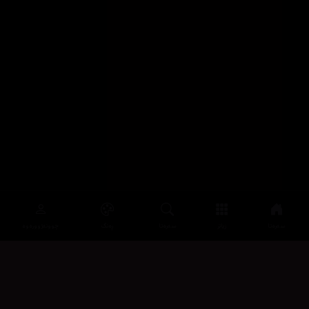
سەرەتا
زیاتر
سەرەتا
ڕەنگ
چوونەژوورەوە