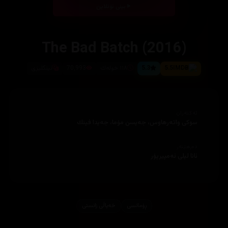
بینی ئۆنلاین
The Bad Batch (2016)
5.5
5.3
١١٨ خوله‌ك
70,993
ئینگلیزی
ئەکتەران
سوكی واته‌رهاوس، جه‌یسن مۆما، جه‌یدا فینك
دەرهێنەر
ئانا لیلی ئه‌مپیرپۆر
ڕۆمانسی
خەیاڵی زانستی