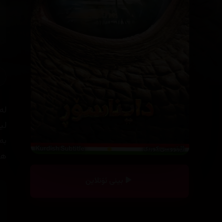
لە
لی
بە
هۆ
بینی ئۆنلاین