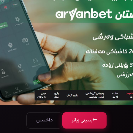
بینینی زیاتر
داخستن