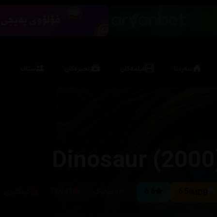
سەرەتا
فیلمەکان
زنجیرەکان
ستاف
Dinosaur (2000
6.5
6.6
٨٢خولەک
73,943
ئینگلیزی