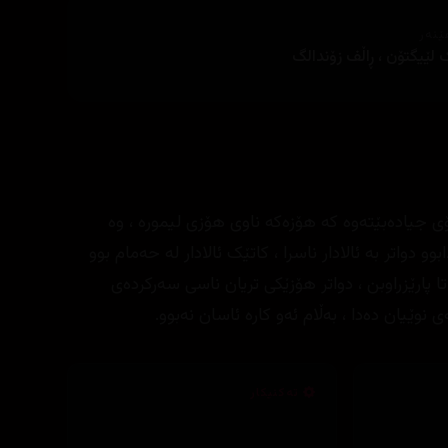
ێنەر
 لێیگتۆن ، ڕاڵف زۆندالگ
 جیادەبێتەوە کە هۆزەکە ناوی هۆزی لیمورە ، وە
دواتر بە ئالادار ناسرا ، کاتێک ئالادار لە حەمام بوو
 پارێزراوبن ، دواتر هۆزێکی تریان ناسی سەرکردەی
وێیان دەدا ، بەڵام ئەو کارە ئاسان نەبوو.
تەکنیکار