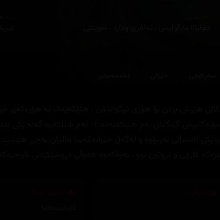
ئەکتەران
دەره
جولیانا مارگولیس ، ئەلفرێ ودارد ، سوینێی
ئیریک
سەرکێشی
خێزانی
ئه‌نیمه‌یشن
کاتی هێرش بردن بۆ هۆزی ئیگواندۆن ، هێلکەیەک لە هۆزەکەی خۆی
مورەکانیش گرنگیان بەم هێلکەیەدەدا ، ئەم هێلکەیە گەنجێکی تێدابوو 
ردێکی ئاسمانی بەربۆوە و لەگەڵ خێزانەکەیدا ماڵیان بەجێ هێشت تا
زەکە کارۆن و بروتۆن بوو ، بەیەکەوە هەوڵی دروستکردنی ناوچیەکەی ن
وەرگێڕان
دیزاینی بەرگ
کوردسینەما