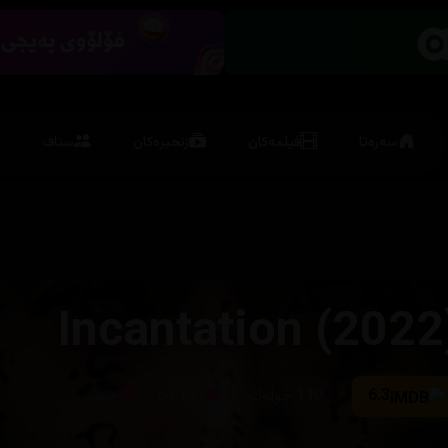
سەرەتا
فیلمەکان
زنجیرەکان
ستاف
Incantation (2022
6.3
110 خوله‌ك
63,737
چینی