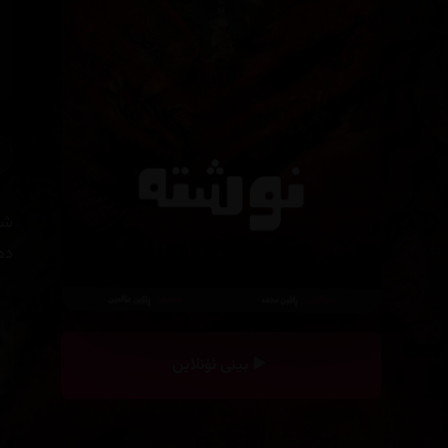
شە
دە
بینی ئۆنلاین