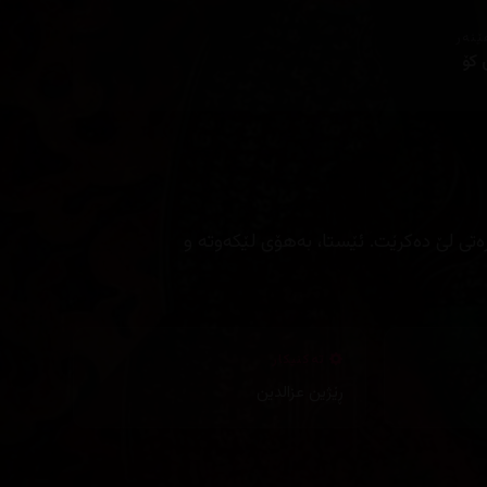
ێنەر
 كۆ
ەتی لێ دەکرێت. ئێستا، بەهۆی لێکەوتە و
تەکنیکار
ڕێژین عزالدین