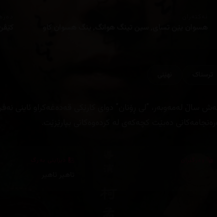
ئەکتەران
دەره
هسوان یێن تسای, سین تینگ هوانگ, ینگ هسوان كاو
كێڤن
ترسناک
نهێنی
ش ساڵ لەمەوبەر، "لی ڕۆنان" دوای کارێکی قەدەغەکراو ئاینی نەفر
رەنجامەکانی دەبێت کچەکەی لە کردەوەکانی بپارێزێت.
وەرگێڕان
دیزاینی بەرگ
تاهیر تاهیر