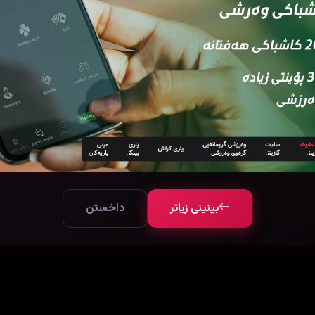
بینینی زیاتر
داخستن