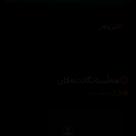
تریلەر
کلیک بکە بۆ پیشاندانی تریلەر
هەڵسەنگاندنەکان
7.3
3 هەڵسەنگاندن