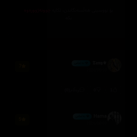
بۆ نووسینی هەڵسەنگاندن، تکایە
چوونەژوورەوە
بکە
⚜️𝕿𝖆𝖓𝖞
💎 ئەڵماس
7
2026/08/05
(0)
0
1
وەڵام
Hama
💎 ئەڵماس
5
2026/08/03