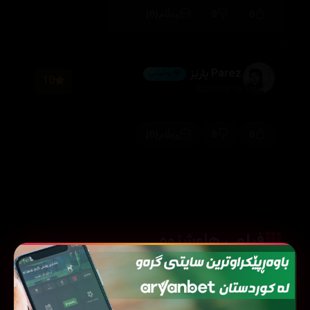
(0)
0
0
وەڵام
Parez پارێز
💎 ئەڵماس
10
2026/04/16
(0)
0
0
وەڵام
فیلمی هاوشێوە