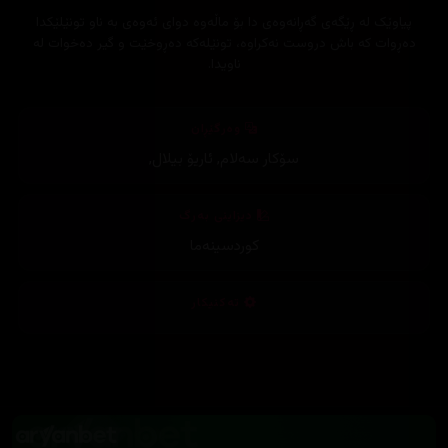
پیاوێک لە ڕێگەی گەڕانەوەی دا بۆ ماڵەوە دوای ئەوەی بە ناو تونێلێکدا
دەڕوات کە باش دروست نەکراوە، تونێلەکە دەڕوخێت و گیر دەخوات لە
ناویدا.
وەرگێڕان
سۆکار سەلام
,
ئاریۆ بیلال
,
دیزاینی بەرگ
کوردسینەما
تەکنیکار