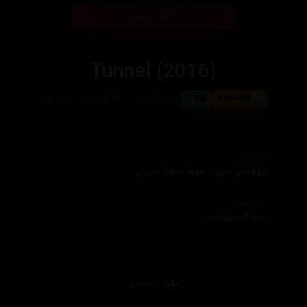
بینی ئۆنلاین
Tunnel (2016)
6.9
7.3
126 خولک
142,411
کۆری
ئەکتەران
دۆنا به‌ی ، جونگ هوها ، سانگ هی لی
دەرهێنەر
سیۆنگ جون کیم
دراما
ئاكشن