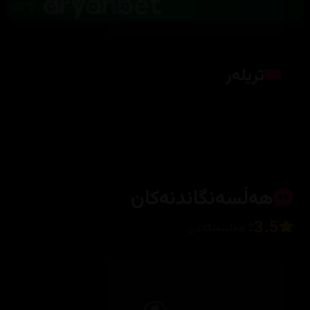
تریلەر
کلیک بکە بۆ پیشاندانی تریلەر
هەڵسەنگاندنەکان
3.5
2 هەڵسەنگاندن