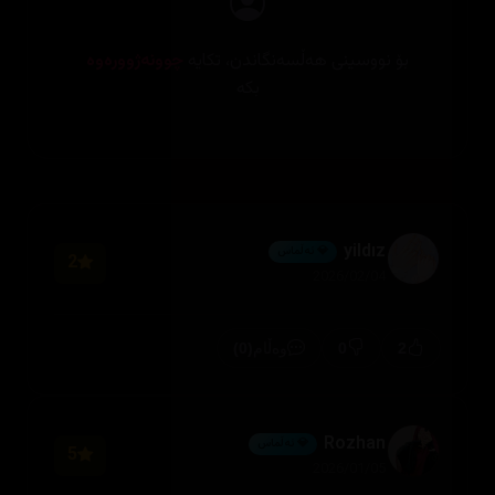
بۆ نووسینی هەڵسەنگاندن، تکایە
چوونەژوورەوە
بکە
yildız
💎 ئەڵماس
2
2026/02/04
(0)
0
2
وەڵام
Rozhan
💎 ئەڵماس
5
2026/01/05