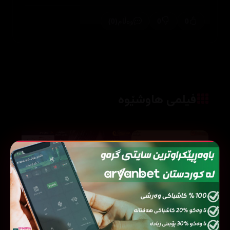
(0)
0
0
وەڵام
فیلمی هاوشێوە