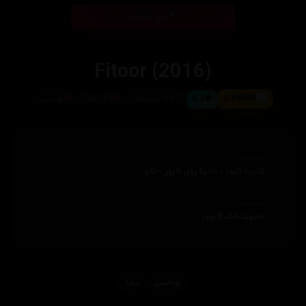
بینی ئۆنلاین
Fitoor (2016)
5.4
5.2
١٢٩ خوولەک
106,224
هیندی
ئەکتەران
کاترینا کایف - ئادیتا رۆی کاپور - تابو
دەرهێنەر
ئەبهیشەک کاپوور
ڕۆمانسی
دراما