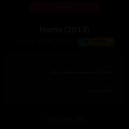
بینی ئۆنلاین
Horns (2013)
6.5
6.3
١٢٠ خولەک
56,364
ئینگلیزی
ئەکتەران
دانیاڵ ڕادکلایف، جونۆ تێمپڵماکس مینگێلا
دەرهێنەر
ئەلیکساندەر ئاجا
دراما
کۆمیدی
تاوان