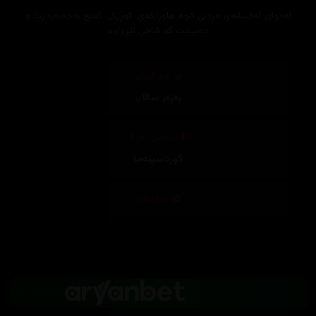
لەدوای ئەفسانەی مردنی کچە هاوڕێکەی. کوڕێکی گەنج بەخەبەردێت و
دەبینێت کە شاخی لێڕواوە
وەرگێڕان
ڕەزەر سالار
,
دیزاینی بەرگ
کوردسینەما
تەکنیکار