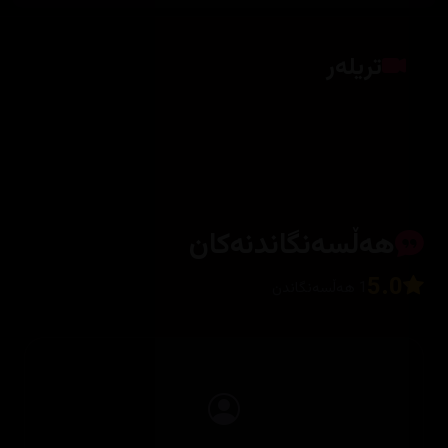
تریلەر
کلیک بکە بۆ پیشاندانی تریلەر
هەڵسەنگاندنەکان
5.0
1 هەڵسەنگاندن