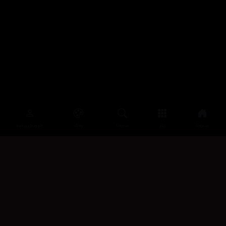
سەرەتا
زیاتر
سەرەتا
ڕەنگ
چوونەژوورەوە