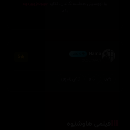
بۆ نووسینی هەڵسەنگاندن، تکایە
چوونەژوورەوە
بکە
Hama
💎 ئەڵماس
5
2026/08/03
(0)
0
0
وەڵام
فیلمی هاوشێوە