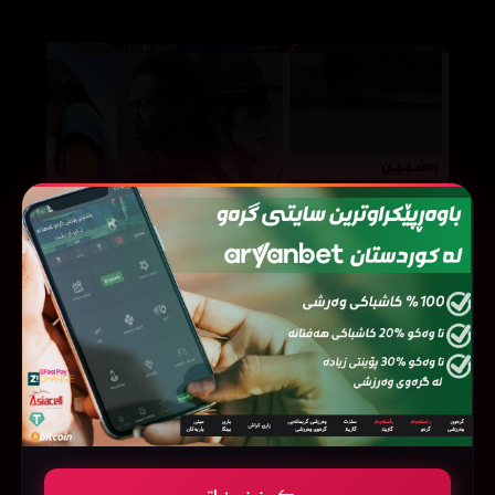
Warriors of the Dawn (2017)
Naysayer (2019)
657556
121670
39537