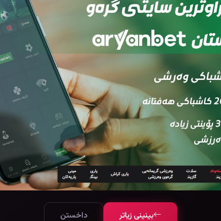
بینینی زیاتر
داخستن