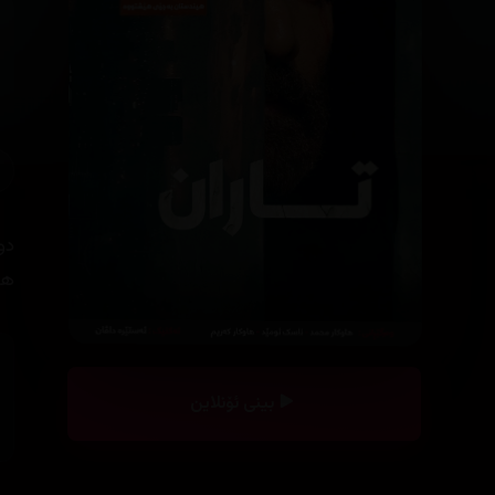
هی
بینی ئۆنلاین