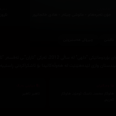
ئەکتەران
دەره
جۆن ئەبرەهام - مانوشی چیلەر - هادی خانجانپور
ئارون
ئاكشن
چیرۆكی هه‌ستبزوێن
دوای بۆردومانێکی "دلهی" لە ساڵی 2012، ئە
ندستان وازی لێدەهێنێت لە هەوڵەکانیدا بۆ ئاشکراکردنی ڕاستییەک
وەرگێڕان
دیزاینی بەرگ
هاوکار محمد
,
ناسک ئومێد
,
هاوکار
تاهیر تاهیر
کەریم
,