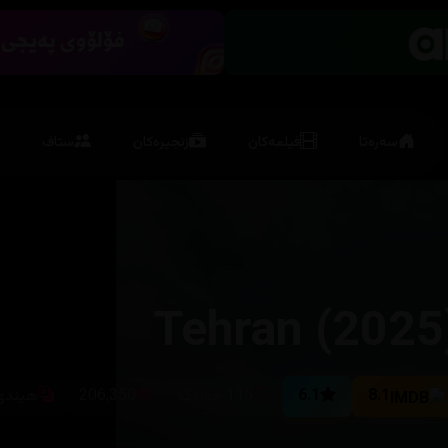
سەرەتا
فیلمەکان
زنجیرەکان
ستاف
Tehran (2025
8.1
6.1
115 خولەک
206,350
هیندی