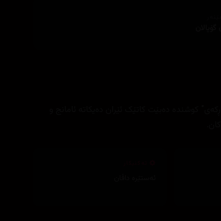
ێنەر
 گۆپالان
رکی "تاران"ـی ئەفسەر "ئاڕکەی" کوشندە دەبێت کاتێک ئێران دەیکاتە ئامانج و
ان.
تەکنیکار
ئەستێرە داڤان