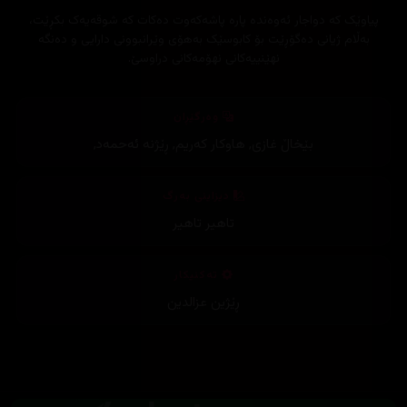
پیاوێک کە دواجار ئەوەندە پارە پاشەکەوت دەکات کە شوقەیەک بکڕێت،
بەڵام ژیانی دەگۆڕێت بۆ کابوسێک بەهۆی وێرانبوونی دارایی و دەنگە
نهێنییەکانی نهۆمەکانی دراوسێ.
وەرگێڕان
بێخاڵ غازی
,
هاوکار کەریم
,
ڕێژنە ئەحمەد
,
دیزاینی بەرگ
تاهیر تاهیر
تەکنیکار
ڕێژین عزالدین