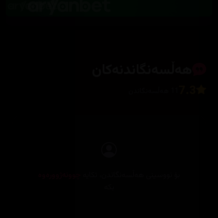
هەڵسەنگاندنەکان
7.3
11 هەڵسەنگاندن
بۆ نووسینی هەڵسەنگاندن، تکایە
چوونەژوورەوە
بکە