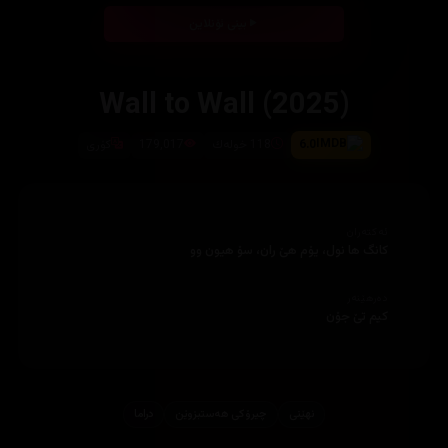
بینی ئۆنلاین
6.0
118 خوله‌ك
179,017
كۆری
ئەکتەران
کانگ ها نول، یۆم هێ ران، سۆ هیون وو
دەرهێنەر
کیم تێ جۆن
نهێنی
چیرۆكی هه‌ستبزوێن
دراما