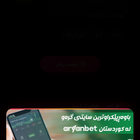
2026/06/19
Zor xosh bu👏🏻♥️
(0)
0
0
وەڵام
بینینی زیاتر
8
فیلمی هاوشێوە