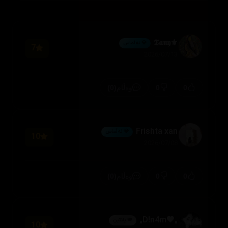
⚜️𝕿𝖆𝖓𝖞
💎 ئەڵماس
7
2026/07/13
(0)
0
0
وەڵام
Frishta xan
💎 ئەڵماس
10
2026/07/08
(0)
0
0
وەڵام
„🖤D!n4m„
👑 پلاتین
10