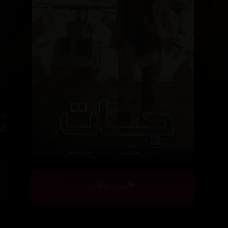
بر
تاو
بینی ئۆنلاین