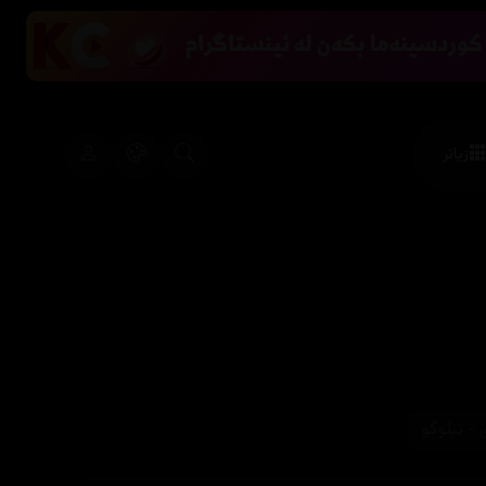
زیاتر
- تێلوگو