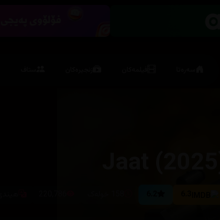
سەرەتا
فیلمەکان
زنجیرەکان
ستاف
Jaat (2025
6.3
6.2
158 خولەک
220,786
هیندی 