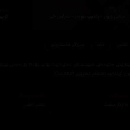
ئەکتەران
دەره
سەنی دیۆل - ڕاندیپ هوودا - سایامی خێر
گۆپیچ
ئاكشن
دراما
چیرۆكی هه‌ستبزوێن
یکارێکی حکومەتی هیندستان دەنێردرێت بۆ سریلانکا بۆ ئەوەی تیرۆر
ان کردنەوە ئەنجام دەدرێن. You sent
وەرگێڕان
دیزاینی بەرگ
هاوکار محمد
,
تاهیر تاهیر