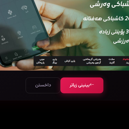
بینینی زیاتر
داخستن