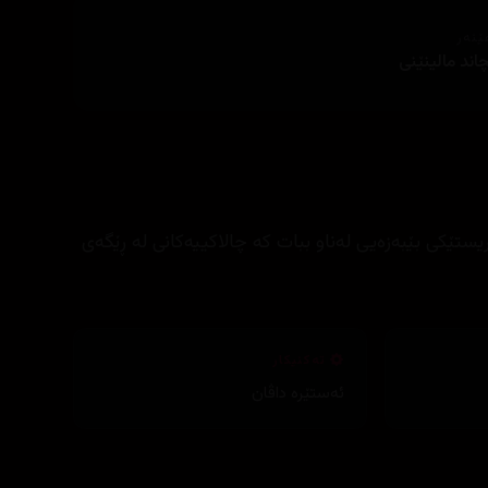
ێنەر
اند مالینێنی
یستێکی بێبەزەیی لەناو ببات کە چالاکییەکانی لە ڕێگەی
تەکنیکار
ئەستێرە داڤان