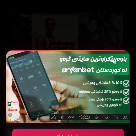
Singham Returns (2014)
Burning (2018)
70625
58510
76410