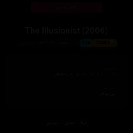
بینی ئۆنلاین
The Illusionist (2006)
7.6
7.3
١١٠ خوله‌ك
58,790
ئینگلیزی
ئەکتەران
ئێدوارد نۆرتن، جێسیكا بێل، پاول جیاماتی
دەرهێنەر
نیل بورگه‌ر
دراما
خه‌یاڵی
مێژوویی