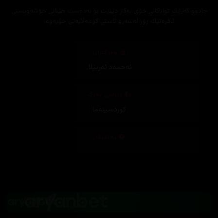
جادوو كه‌رێك تواناكانی خۆی به‌كار دێنێت بۆ به‌ده‌ست هێنانی خۆشه‌ویستی
ئافره‌تێك زۆر له‌سه‌رو ئاستی كۆمه‌ڵایه‌تی خۆیه‌وه‌.
وەرگێڕان
ئەحمەد ئەربێلا
,
دیزاینی بەرگ
کوردسینەما
تەکنیکار