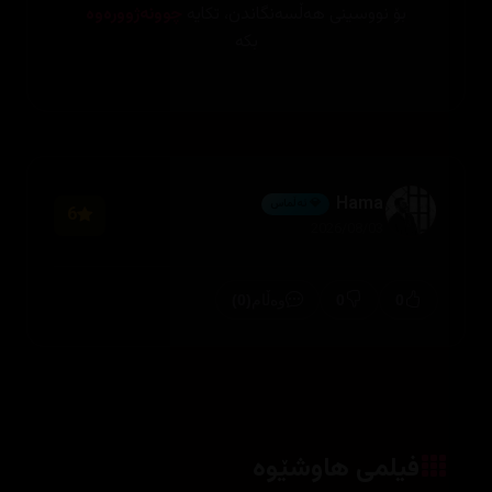
بۆ نووسینی هەڵسەنگاندن، تکایە
چوونەژوورەوە
بکە
Hama
💎 ئەڵماس
6
2026/08/03
(0)
0
0
وەڵام
فیلمی هاوشێوە