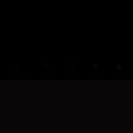
سەرەتا
زیاتر
سەرەتا
ڕەنگ
چوونەژوورەوە