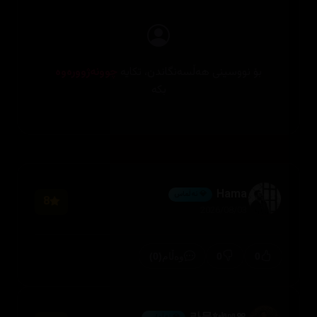
بۆ نووسینی هەڵسەنگاندن، تکایە
چوونەژوورەوە
بکە
Hama
💎 ئەڵماس
8
2026/08/03
(0)
0
0
وەڵام