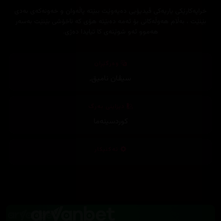
خراپەکارێکی یاریەکی ڤیدیۆیی دەیەوێت ببێتە پاڵەوان و خەونەکەی بەدی
بێنێت ، بەڵام هەوڵەکانی بۆ ئەمە دەبێتە هۆی کە ناخۆشی بێنێت بەسەر
هەموو ئەو شوێنەی کا تیایدا دەژی.
وەرگێڕان
سیڤان نامیق
,
دیزاینی بەرگ
کوردسینەما
تەکنیکار