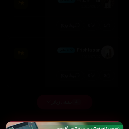
🎀라뮨✨ˡᵃⁿᵃ
💎 ئەڵماس
7
2026/08/01
(0)
0
1
وەڵام
Frishta xan
💎 ئەڵماس
8
2026/07/07
(0)
0
0
وەڵام
بینینی زیاتر
4