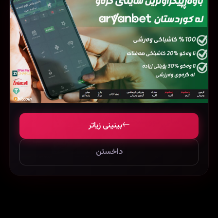
فیلمی هاوشێوە
بینینی زیاتر
داخستن
101 Dalmatians 2: Patch's London Adventure (2002)
The Scorpion King (2002)
167036
59937
122128