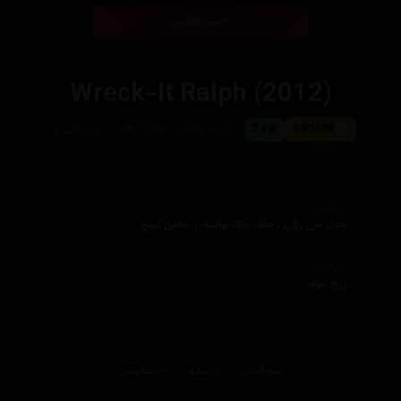
بینی ئۆنلاین
Wreck-It Ralph (2012)
7.8
7.4
١٠١ خولەک
106,738
ئینگلیزی
ئەکتەران
جۆن سی ڕێلی ، جاک ماک براییەر، جەین لینچ
دەرهێنەر
ڕیچ موور
سەرکێشی
کۆمیدی
ئه‌نیمه‌یشن