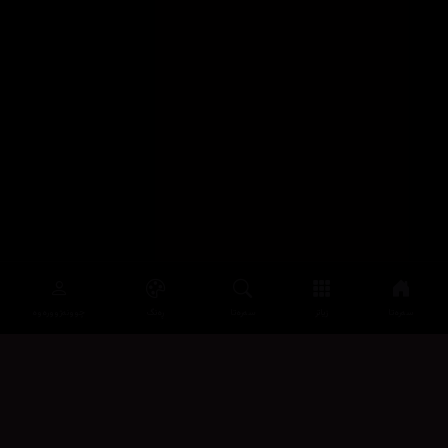
سەرەتا
زیاتر
سەرەتا
ڕەنگ
چوونەژوورەوە