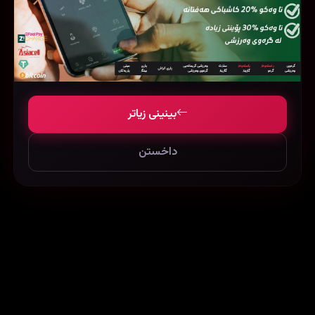
بینینی زیاتر
The Drop (2014)
Absolution (2015)
56575
46337
45619
داخستن