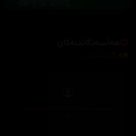
هەڵسەنگاندنەکان
7.4
5 هەڵسەنگاندن
بۆ نووسینی هەڵسەنگاندن، تکایە
چوونەژوورەوە
بکە