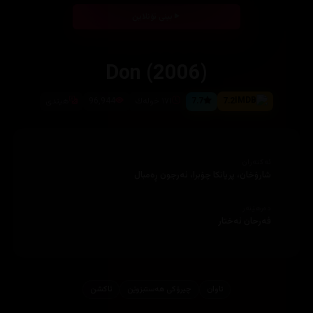
بینی ئۆنلاین
Don (2006)
7.2
7.7
١٧١ خوله‌ك
96,944
هیندی
ئەکتەران
شارۆخان، پریانكا چۆبرا، ئه‌رجون ڕه‌مبال
دەرهێنەر
فه‌رحان ئه‌ختار
تاوان
چیرۆكی هه‌ستبزوێن
ئاكشن