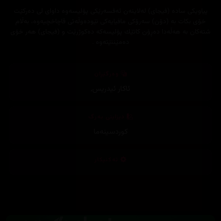
پیاویكی ساده‌ (فیجای) له‌لاینه‌ن ئه‌فسه‌رێكی پۆلیسه‌وه‌ داوای لی ده‌ركێت
خۆی بكات به‌ (دۆن) سه‌رۆكی مافیایه‌كی نێوده‌وڵه‌تی قاچاخچیه‌وه‌، به‌ڵام
شته‌كان به‌ هه‌ڵه‌دا ده‌ڕۆن كاتێك پۆلیسه‌كه‌ ده‌كوژرێت و (فیجای) هه‌ر خۆی
ده‌مێننێته‌وه‌ .
وەرگێڕان
ئاکار ئیدریس
,
دیزاینی بەرگ
کوردسینەما
تەکنیکار