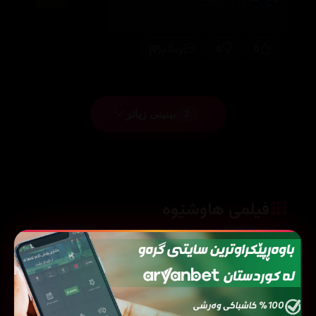
2026/05/15
(0)
0
0
وەڵام
بینینی زیاتر
2
فیلمی هاوشێوە