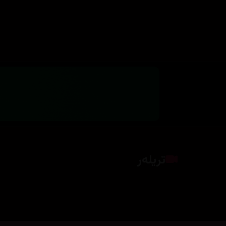
تریلەر