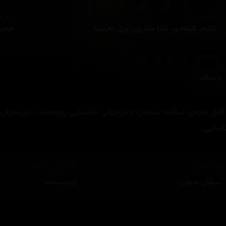
ئەکتەران
دەره
ئاشەر کێنەدی، ئیارا ماندین، ویڵ ئەربینا
جەیم
ترسناک
گەڵ ئەوەی ساڵانە سەدان جموجۆڵی نائاسایی ڕوودەدات زۆرینەیان ب
ئاسایی.
وەرگێڕان
دیزاینی بەرگ
سیڤان شوان
,
کوردسینەما