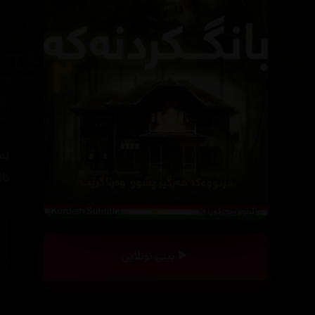
لە
نا
بینی ئۆنلاین