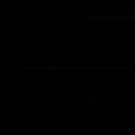
ێنەر
ی ڕووت، جەیمی دیۆوڵف
اس ناکرێن،لێرەدا بێر دەبێتە شایەتی ڕوودانی شتێکی
تەکنیکار