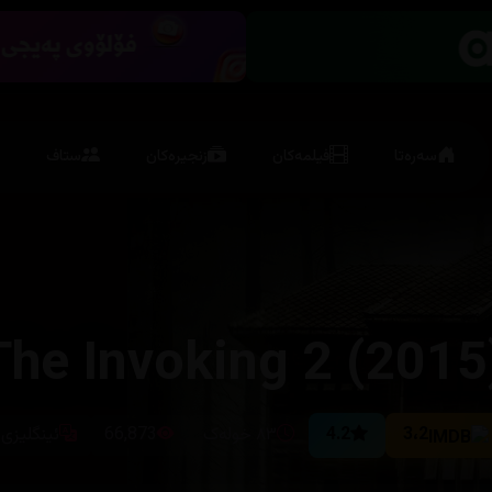
سەرەتا
فیلمەکان
زنجیرەکان
ستاف
The Invoking 2 (2015
3،2
4.2
٨٣ خولەک
66,873
ئینگلیزی