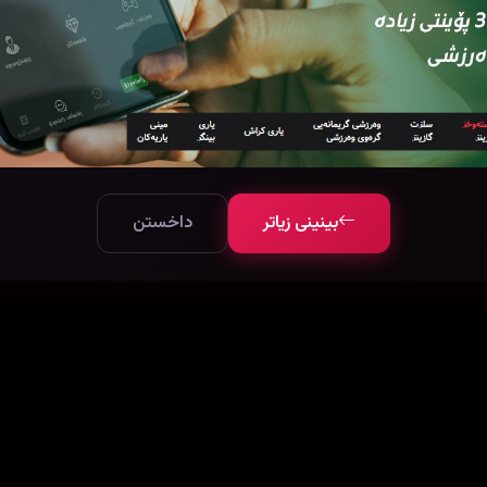
بینینی زیاتر
داخستن