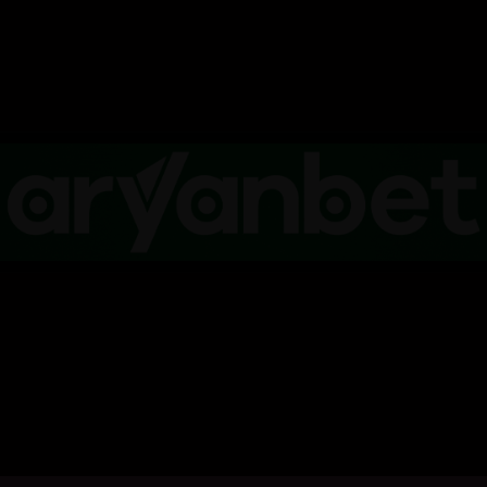
کلیک بکە بۆ پیشاندانی تریلەر