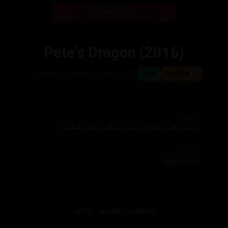
بینی ئۆنلاین
Pete's Dragon (2016)
6.9
6.4
١٠٣ خوله‌ك
53,969
ئینگلیزی
ئەکتەران
بریس دالاس هاوه‌رد، ڕۆبێرت رێدفۆرد، ئۆكس فیگلی
دەرهێنەر
ده‌یفید لاوری
سەرکێشی
کۆمیدی
ئاكشن