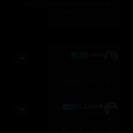
بۆ نووسینی هەڵسەنگاندن، تکایە
چوونەژوورەوە
بکە
Hama
💎 ئەڵماس
6
2026/08/03
(0)
0
0
وەڵام
🔱乙ᕼᎥᗩᏒ
💎 ئەڵماس
7
2026/03/12
(0)
0
0
وەڵام