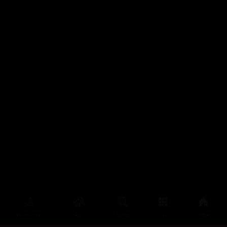
سەرەتا
زیاتر
سەرەتا
ڕەنگ
چوونەژوورەوە