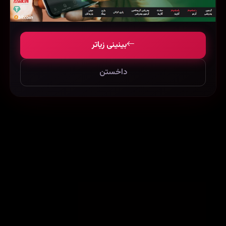
Hellion (2014)
Bolt (2008)
154137
18312
41494
بینینی زیاتر
داخستن