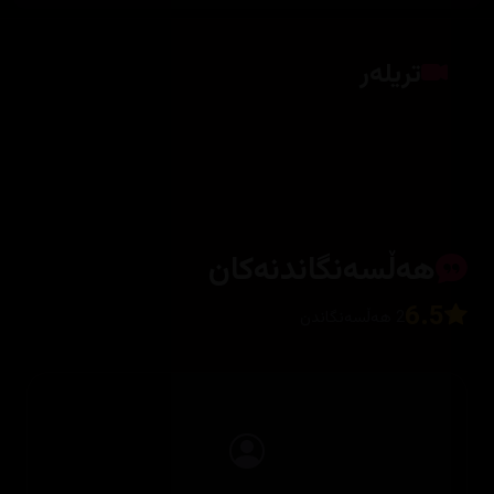
تریلەر
کلیک بکە بۆ پیشاندانی تریلەر
هەڵسەنگاندنەکان
6.5
2 هەڵسەنگاندن