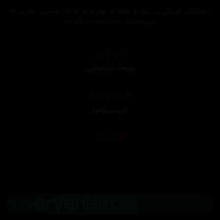
سه‌ركێشی كوڕێكی بێ دایك و باوك كه‌ ناوی پێتیه‌ له‌گه‌ڵ باشترین هاوڕێی كه‌
ناوی ئیلیێته‌.، وه‌ ئێلێیه‌ت دراگۆنێكه‌
وەرگێڕان
ڕەوەند پێنجوێنی
,
دیزاینی بەرگ
کوردسینەما
تەکنیکار