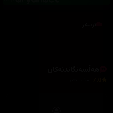
تریلەر
کلیک بکە بۆ پیشاندانی تریلەر
هەڵسەنگاندنەکان
7.0
3 هەڵسەنگاندن