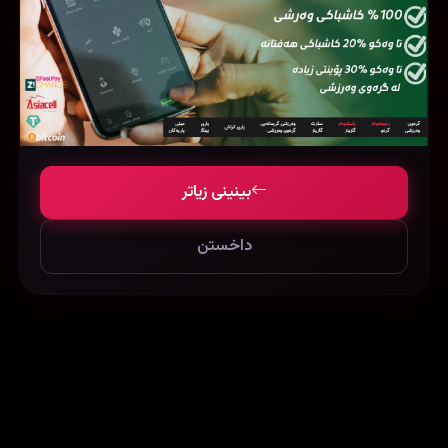
بینینی زیاتر
Tere Naal Love Ho Gaya (2012)
Madagascar: Escape 2 Africa (2008)
داخستن
48678
94345
236341