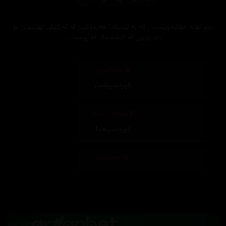
دوو کۆنه‌ خۆشه‌ویست ، که‌ له‌ ئێستادا هه‌ردوکیان له‌ ئه‌رکێکی نهێنیدان بۆ
ده‌ربازبون له‌ کێشه‌یه‌ک له‌ ڕوسیا .. .
وەرگێڕان
کوردسینەما
,
دیزاینی بەرگ
کوردسینەما
تەکنیکار