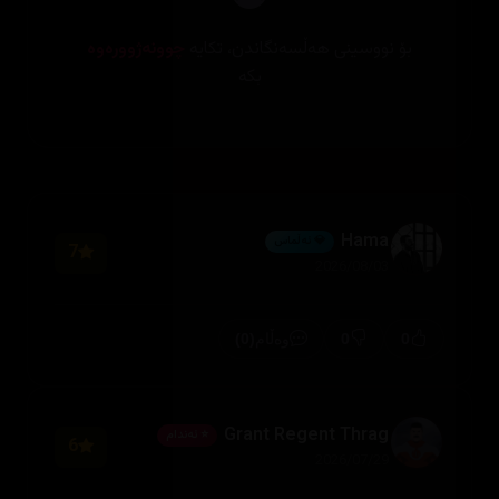
بۆ نووسینی هەڵسەنگاندن، تکایە
چوونەژوورەوە
بکە
Hama
💎 ئەڵماس
7
2026/08/03
(0)
0
0
وەڵام
Grant Regent Thrag
⭐ ئەندام
6
2026/07/29