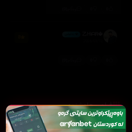
(0)
0
0
وەڵام
🔱乙ᕼᎥᗩᏒ
💎 ئەڵماس
8
2026/03/12
(0)
0
0
وەڵام
فیلمی هاوشێوە