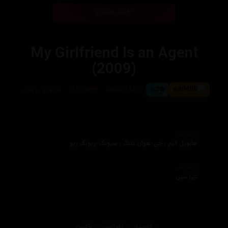
بینی ئۆنلاین
My Girlfriend Is an Agent
(2009)
6.4
6.3
112 خوله‌ک
116,786
کۆری ، ڕوسی
ئەکتەران
هانویل کیم ، جی-هوان کانگ ، سیونگ-ریونگ ریو
دەرهێنەر
تێرا شین
کۆمیدی
ڕۆمانسی
ئاكشن