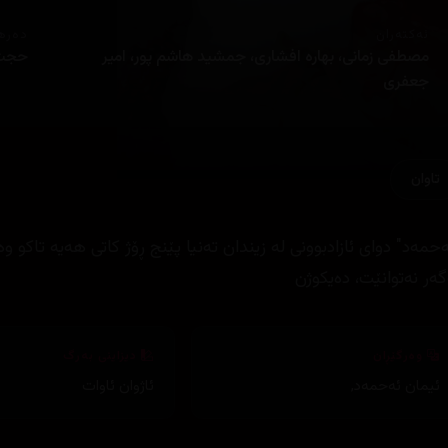
ئەکتەران
دەره
مصطفی زمانی، بهارە افشاری، جمشید هاشم پور، امیر
حجت 
جعفری
تاوان
ەحمەد" دوای ئازادبوونی لە زیندان تەنیا پێنج ڕۆژ کاتی هەیە تاکو و
گەر نەتوانێت، دەیکوژن
وەرگێڕان
دیزاینی بەرگ
ئیمان ئەحمەد
,
ئاژوان ئاوات