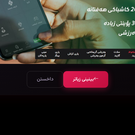
بینینی زیاتر
داخستن