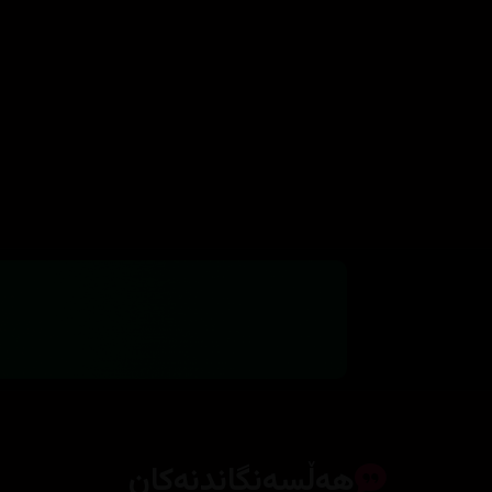
هەڵسەنگاندنەکان