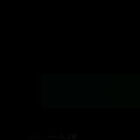
5.3
3 هەڵسەنگاندن