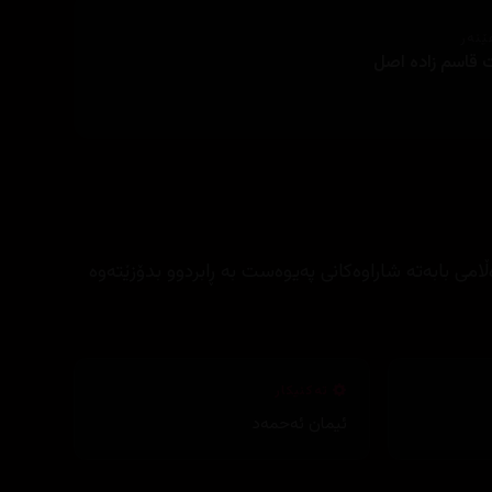
ێنەر
قاسم زادە اصل
ەڵامی بابەتە شاراوەکانی پەیوەست بە ڕابردوو بدۆزێتەوە
تەکنیکار
ئیمان ئەحمەد