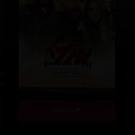
"ئ
ئە
بینی ئۆنلاین