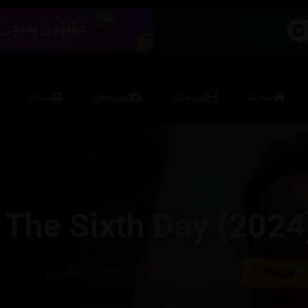
سەرەتا
فیلمەکان
زنجیرەکان
ستاف
The Sixth Day (2024
5.4
خولەک 105
100,648
فارسی