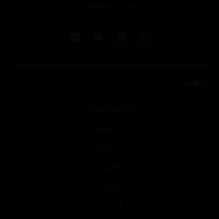
کوردی و جیهانیەکان
فیلم
هەموو فیلمەکان
هۆلیود
بۆلیود
بیانی
فارسی
ئیسپانی