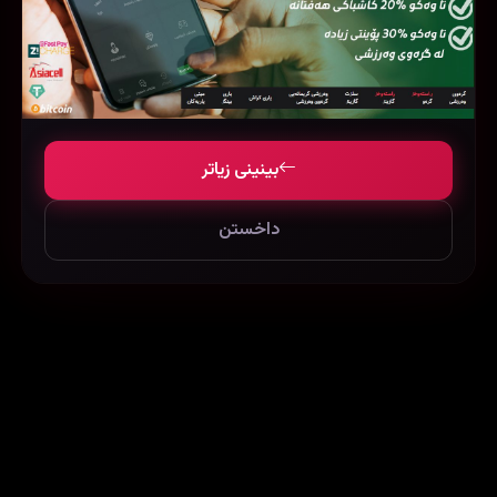
×
🛡️
بۆ تەماشاکردن بەبێ ڕیکلام
Firefox یان Brave بەکاربهێنە بۆ بلۆککردنی ڕیکلام
دابەزاندنی Brave