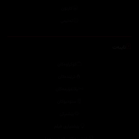
کارتۆن
ئەنیمی
تایبەت
کۆکراوەکان
ترێندەكان
پلاتفۆرمەکان
ستۆدیۆکان
پێشبڕکێ
پێشنیاری فیلم
باشترینەکانی کوردسینەما