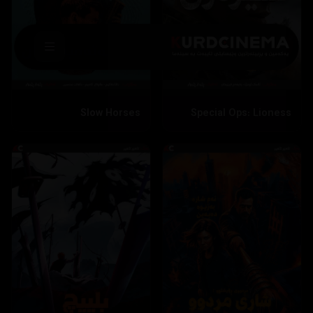
Slow Horses
Special Ops: Lioness