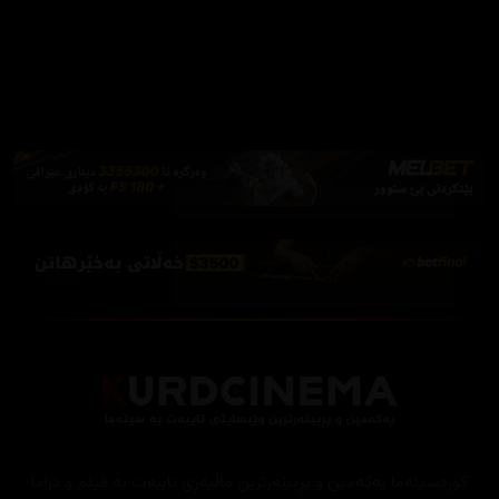
فێرکاری تەواو
ئەم پەیامە پیشاندەرەوە
سەرەتا
زیاتر
سەرەتا
ڕەنگ
چوونەژوورەوە
کوردسینەما یەکەمین و پڕبینەرترین ماڵپەڕی تایبەت بە فیلم و دراما