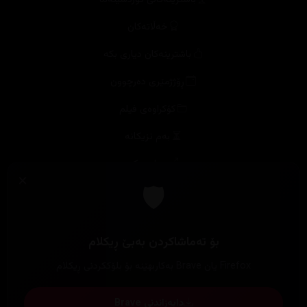
خەڵاتەکان
باشترینەکان دیاری بکە
ڕۆژژمێری دەرچوون
کۆکراوەی فیلم
بەم نزیکانە
بەراود بکە
بوون بە ئەکتەر
دەربارە
ستاف