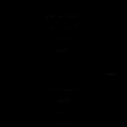
کۆمیکس
کۆری، چینی، ژاپۆنی
ئەنیمی و کارتۆن
ئەنیمی
کوردی
زنجیرە
هەموو زنجیرەکان
بیانی
کۆری
فارسی