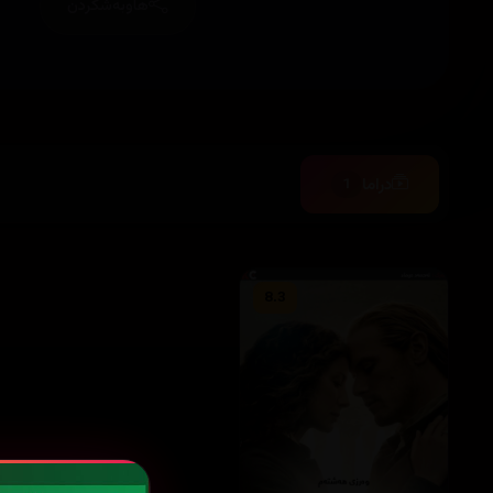
هاوبەشکردن
دراما
1
8.3