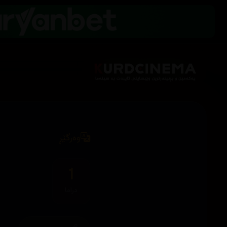
وەرگێڕ
1
دراما