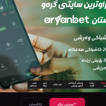
بینینی زیاتر
داخستن