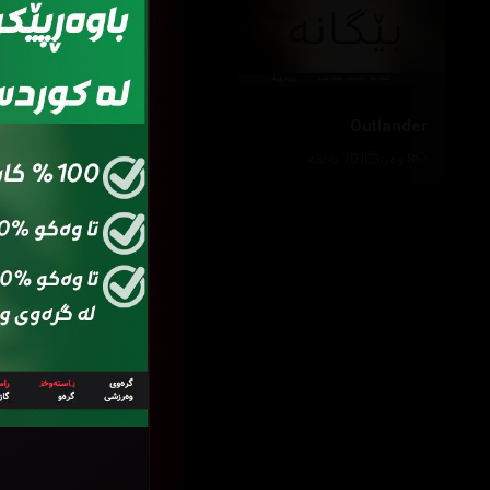
Outlander
8 وەرز
101 ئەلقە