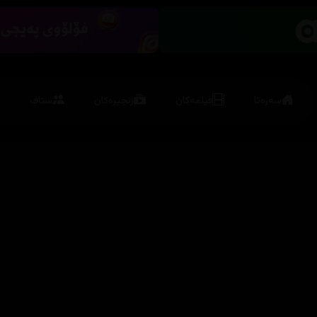
سەرەتا
فیلمەکان
زنجیرەکان
ستاف