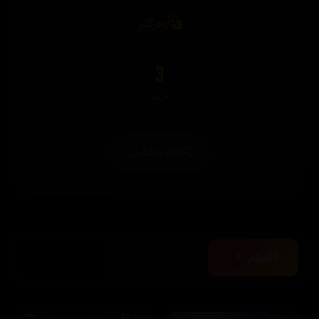
وەرگێڕ
3
فیلم
هاوبەشکردن
فیلم
3