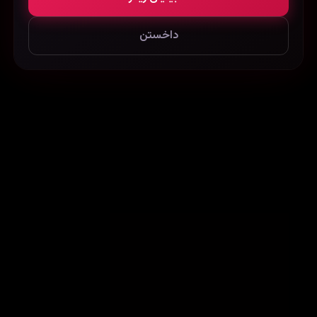
داخستن