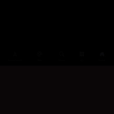
سەرەتا
زیاتر
سەرەتا
ڕەنگ
چوونەژوورەوە