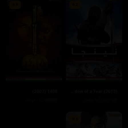
6.8
6.2
1408 (2007)
Ninja: Shadow of a Tear (2013)
103975
٩٥ خوله‌ك
58898
١٠٤ خوله‌ك
8.0