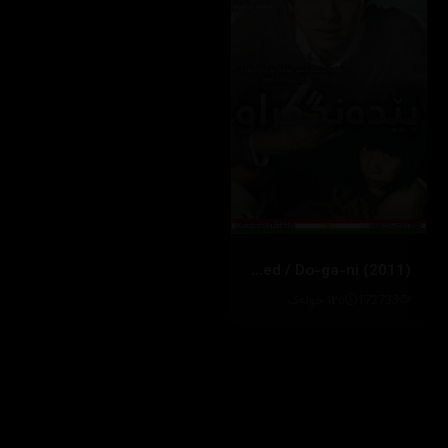
Silenced / Do-ga-ni (2011)
172733
١٢٥ خولەک