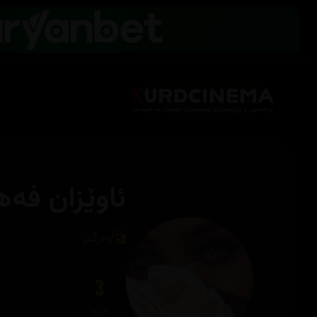
ئاوێزان فە
وەرگێڕ
3
فیلم