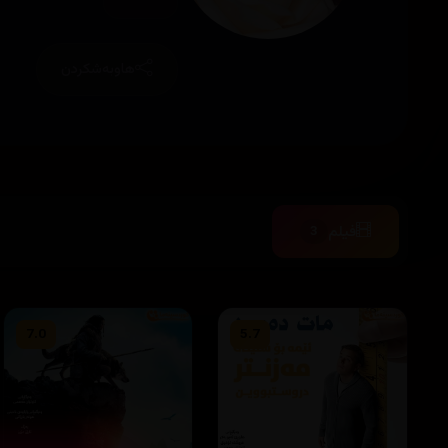
هاوبەشکردن
فیلم
3
7.0
5.7