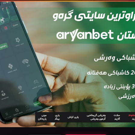
Ratatouille (2007)
474812
111 خولەک