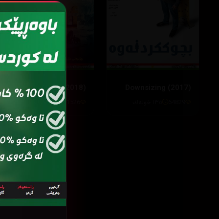
Alpha (2018)
Downsizing (2017)
64829
١٣٥ خوله‌ك
281526
٩٦ خولەک