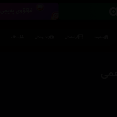
سەرەتا
فیلمەکان
زنجیرەکان
ستاف
همی