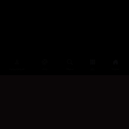
سەرەتا
زیاتر
سەرەتا
ڕەنگ
چوونەژوورەوە