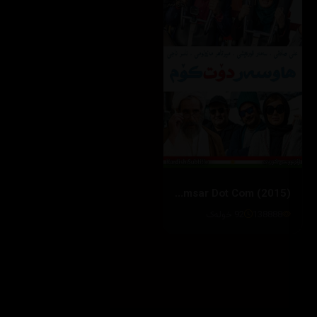
Hamsar Dot Com (2015)
138888
92 خوله‌ک