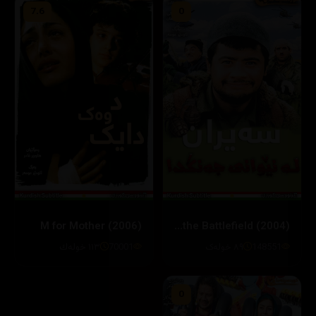
7.6
0
M for Mother (2006)
Picnic on the Battlefield (2004)
148551
٨٩ خولەک
70001
١١٣ خوله‌ك
0