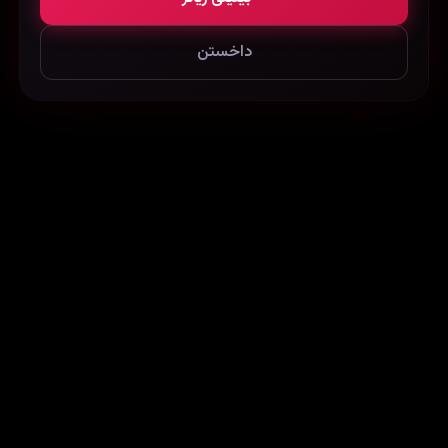
داخستن