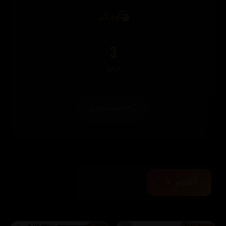
وەرگێڕ
3
فیلم
هاوبەشکردن
فیلم
3