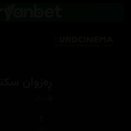
ڕەزوان سکتا
وەرگێڕ
1
فیلم