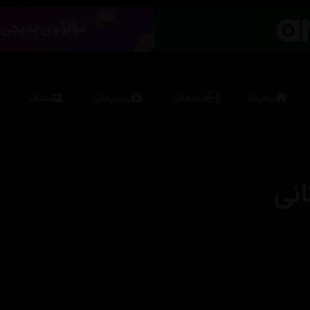
سەرەتا
فیلمەکان
زنجیرەکان
ستاف
نی