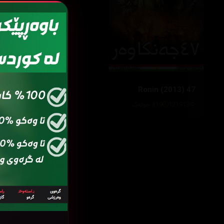
47 Ronin (2013)
121913
119 خولەک