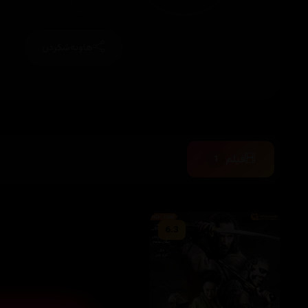
هاوبەشکردن
فیلم
1
6.3