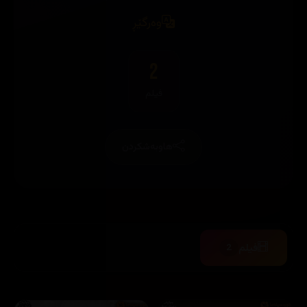
وەرگێڕ
2
فیلم
هاوبەشکردن
فیلم
2