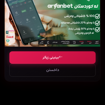
بینینی زیاتر
داخستن