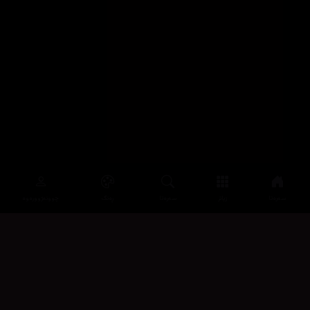
سەرەتا
زیاتر
سەرەتا
ڕەنگ
چوونەژوورەوە