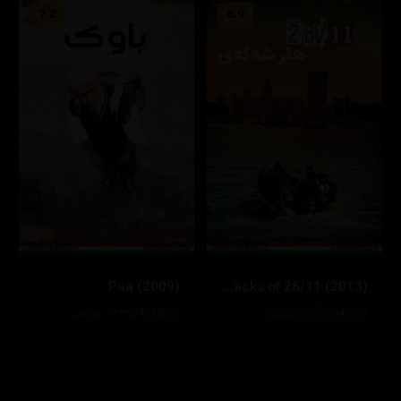
7.2
6.9
Paa (2009)
The Attacks of 26/11 (2013)
30407
١١٦ خولەک
40388
١٣٣ خولەک