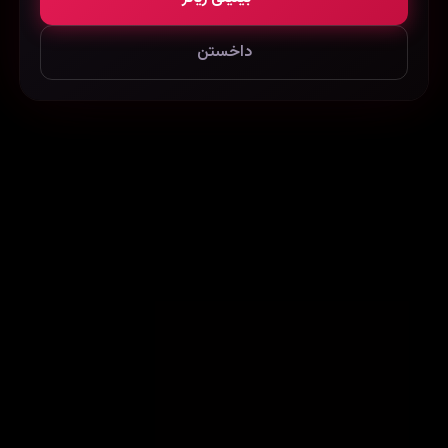
داخستن