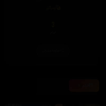
وەرگێڕ
3
فیلم
هاوبەشکردن
فیلم
3