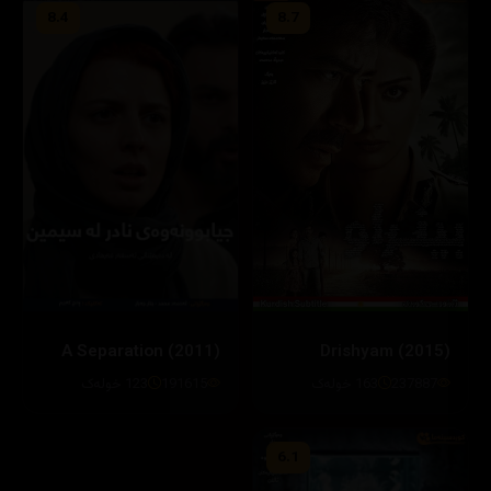
8.4
8.7
Drishyam (2015)
A Separation (2011)
237887
163 خوله‌ک
191615
123 خولەک
6.1