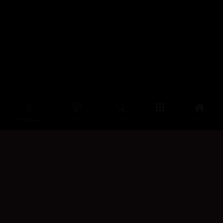
سەرەتا
زیاتر
سەرەتا
ڕەنگ
چوونەژوورەوە