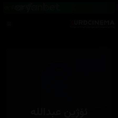
ئۆژین عبداللە