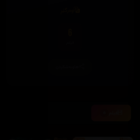
وەرگێڕ
6
فیلم
هاوبەشکردن
فیلم
6