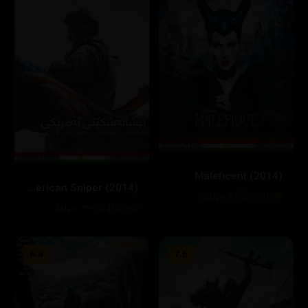
Maleficent (2014)
American Sniper (2014)
375917
97 خولەک
341079
١٣٢ خولەک
6.8
7.6