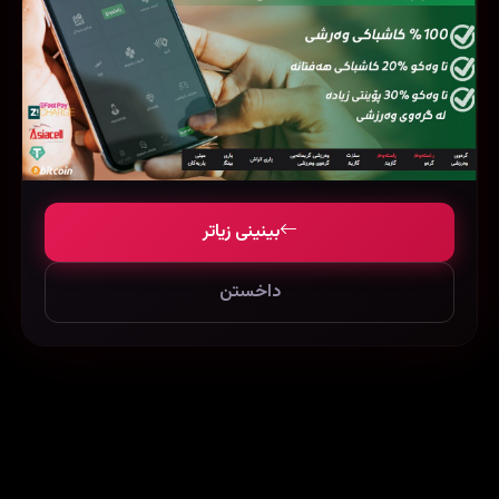
بینینی زیاتر
داخستن