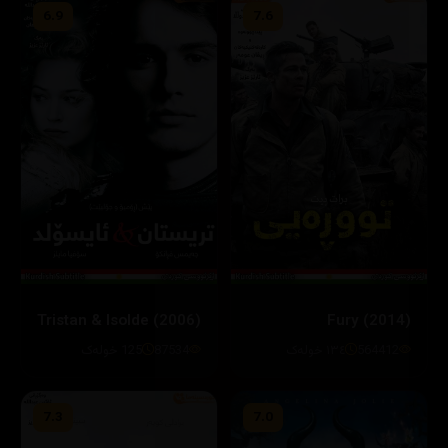
6.9
7.6
Tristan & Isolde (2006)
Fury (2014)
564412
١٣٤ خولەک
87534
125 خولەک
7.3
7.0