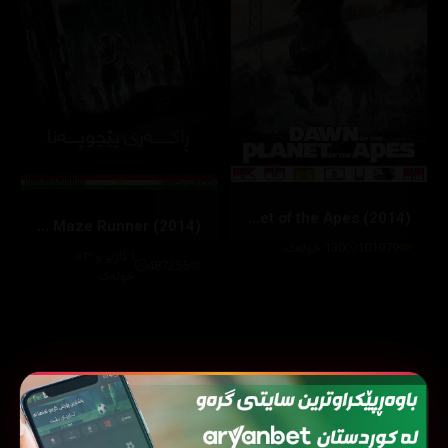
Dawn of the Planet of the Apes (2014)
The Maze Runner (2014)
101979
130 خولەک
١ کاژێر و ٥٣
487255
خولەک