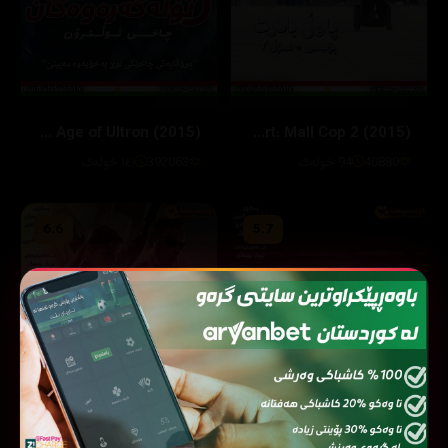
Avengers: Age of Ultron (2015)
Paul Blart: Mall Cop 2 (2015)
40880
94 خولەک
392063
١٤١ خولەک
6.6
5.7