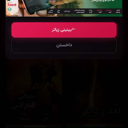
Terminator Genisys (2015)
Unfriended (2014)
بینینی زیاتر
60474
٨٣ خولەک
90803
٨٦ خولەک
داخستن
6.2
6.1