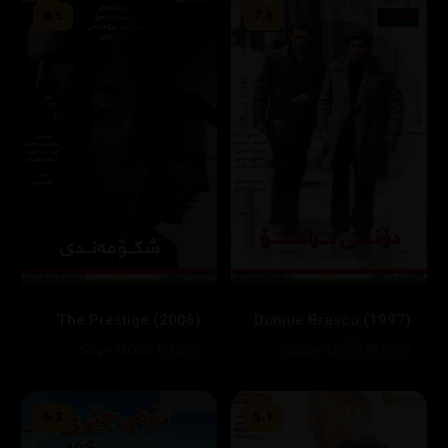
8.5
7.8
The Prestige (2006)
Donnie Brasco (1997)
148120
127 خولەک
241163
130 خولەک
6.3
5.1