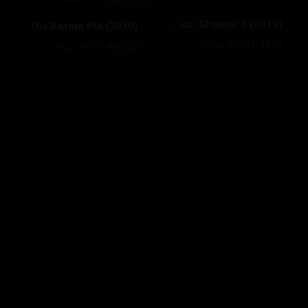
Insidious: Chapter 3 (2015)
The Karate Kid (2010)
151441
97 خولەک
248555
140 خولەک