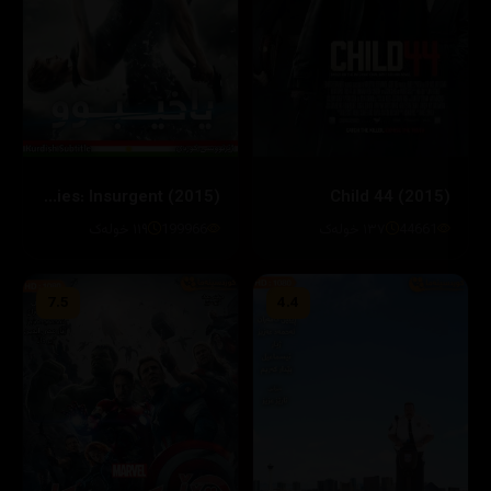
The Divergent Series: Insurgent (2015)
Child 44 (2015)
44661
١٣٧ خولەک
199966
١١٩ خولەک
7.5
4.4