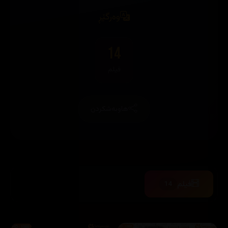
وەرگێڕ
14
فیلم
هاوبەشکردن
فیلم
14