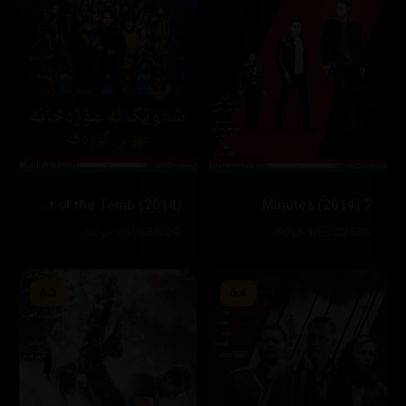
Night at the Museum: Secret of the Tomb (2014)
7 Minutes (2014)
52253
٩٢ خولەک
68422
98 خولەک
6.3
6.4