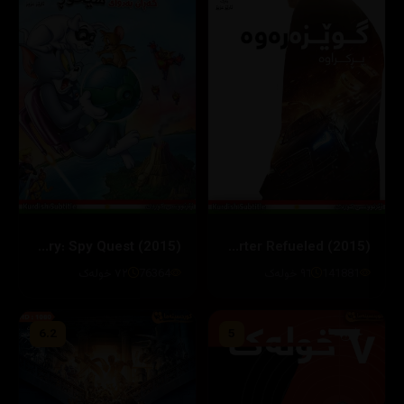
Tom and Jerry: Spy Quest (2015)
The Transporter Refueled (2015)
141881
٩٦ خولەک
76364
٧٢ خولەک
6.2
5