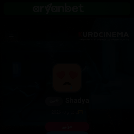
Shadya
🌟
نوێ
ئەندام لە 2026
فۆڵۆو