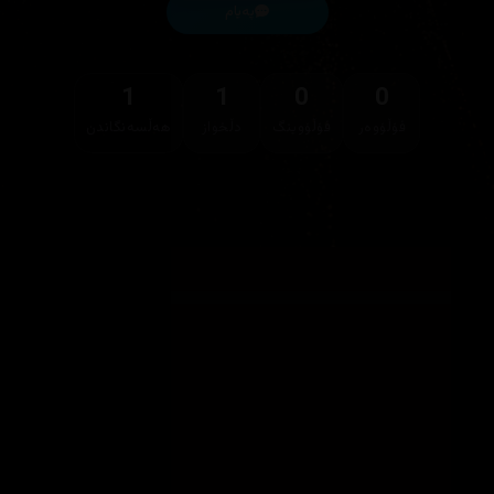
پەیام
1
1
0
0
فۆڵۆوەر
فۆڵۆوینگ
دڵخواز
هەڵسەنگاندن