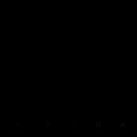
سەرەتا
زیاتر
سەرەتا
ڕەنگ
چوونەژوورەوە