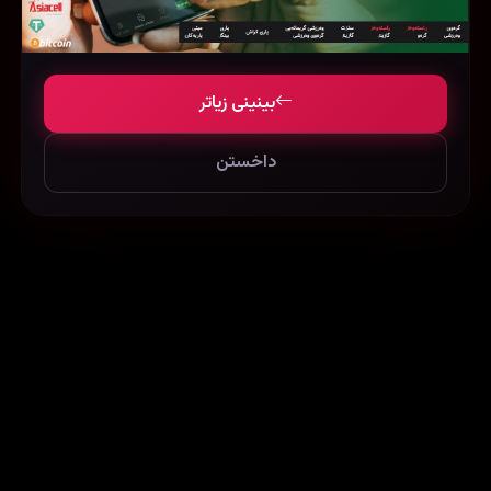
بینینی زیاتر
داخستن