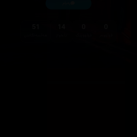
پەیام
51
14
0
0
فۆڵۆوەر
فۆڵۆوینگ
دڵخواز
هەڵسەنگاندن