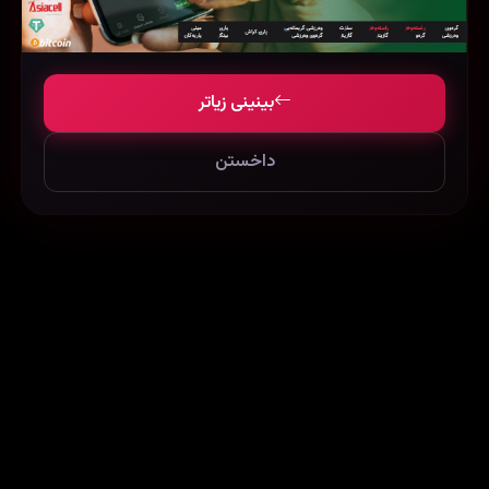
بینینی زیاتر
داخستن