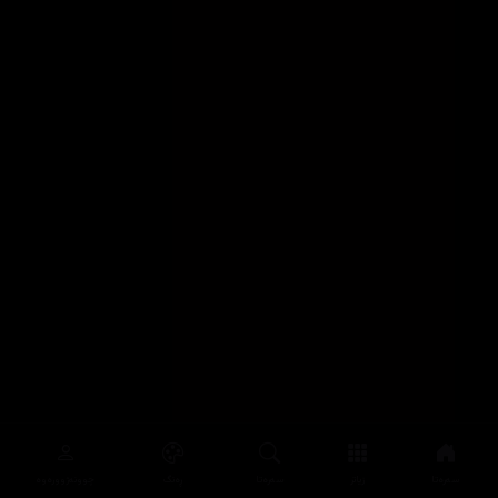
سەرەتا
زیاتر
سەرەتا
ڕەنگ
چوونەژوورەوە