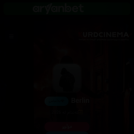
Berlin
💎
ئەڵماس
ئەندام لە 2026
فۆڵۆو