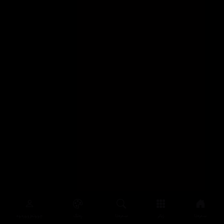
سەرەتا
زیاتر
سەرەتا
ڕەنگ
چوونەژوورەوە