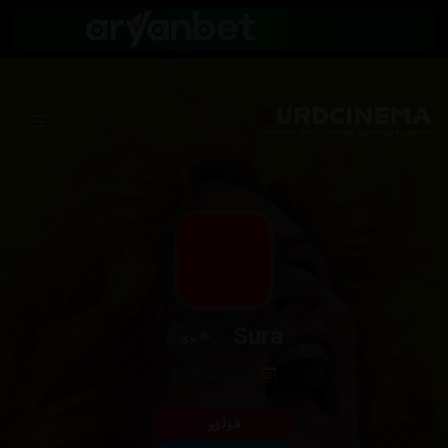
Sura
🌟
نوێ
ئەندام لە 2026
فۆڵۆو