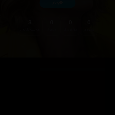
پەیام
3
0
0
0
فۆڵۆوەر
فۆڵۆوینگ
دڵخواز
هەڵسەنگاندن