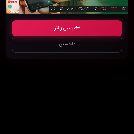
بینینی زیاتر
داخستن