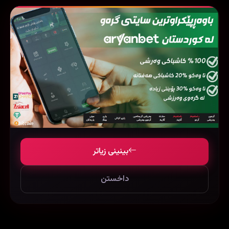
بینینی زیاتر
داخستن