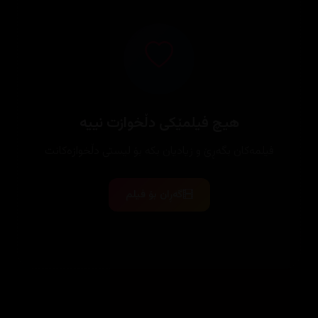
هیچ فیلمێکی دڵخوازت نییە
فیلمەکان بگەڕێ و زیادیان بکە بۆ لیستی دڵخوازەکانت
گەڕان بۆ فیلم