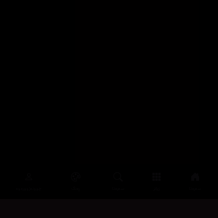
سەرەتا
زیاتر
سەرەتا
ڕەنگ
چوونەژوورەوە