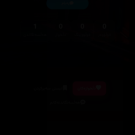
پەیام
1
0
0
0
فۆڵۆوەر
فۆڵۆوینگ
دڵخواز
هەڵسەنگاندن
دڵخوازەکان
لیستی سەیرکردن
هەڵسەنگاندنەکانم