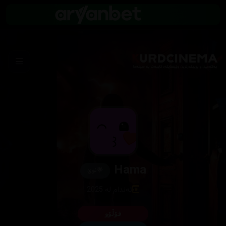
Hama
🌟
نوێ
ئەندام لە 2025
فۆڵۆو