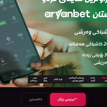
بینینی زیاتر
داخستن