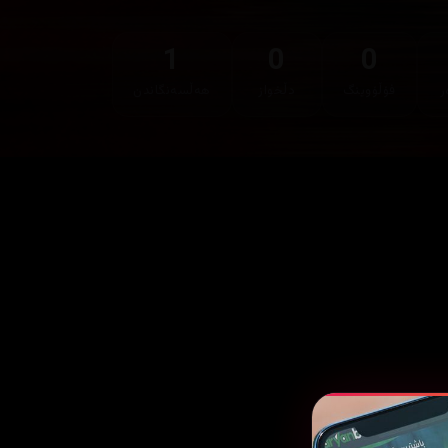
1
0
0
ر
فۆڵۆوینگ
دڵخواز
هەڵسەنگاندن