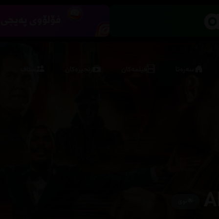
سەرەتا
فیلمەکان
زنجیرەکان
ستاف
A
🌟
نوێ