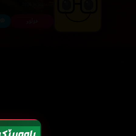
ئەندام لە 2026
فۆڵۆو