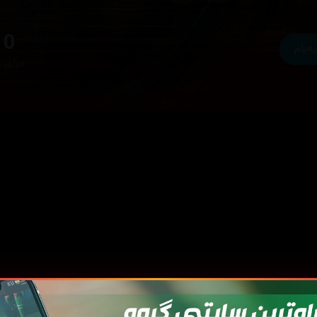
0
پەیام
فۆڵۆوە