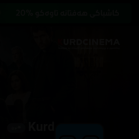
Kurd
🌟
نوێ