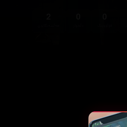
2
0
0
ر
فۆڵۆوینگ
دڵخواز
هەڵسەنگاندن