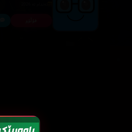
ئەندام لە 2026
فۆڵۆو