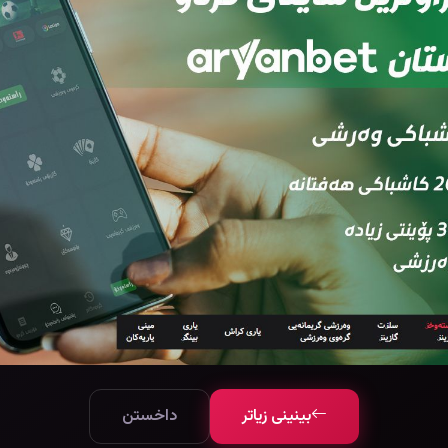
بینینی زیاتر
داخستن