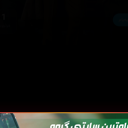
1
پەیام
فۆڵۆوە