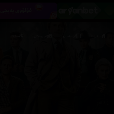
سەرەتا
فیلمەکان
زنجیرەکان
ستاف