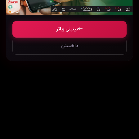
بینینی زیاتر
داخستن