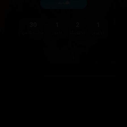
پەیام
30
1
2
1
فۆڵۆوەر
فۆڵۆوینگ
دڵخواز
هەڵسەنگاندن