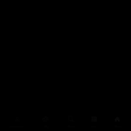
سەرەتا
زیاتر
سەرەتا
ڕەنگ
چوونەژوورەوە