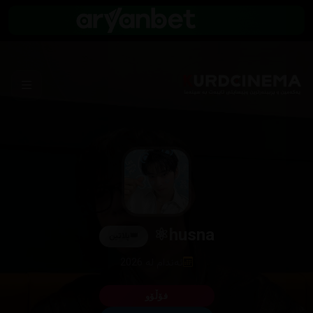
husna⚛
👑
پلاتین
ئەندام لە 2026
فۆڵۆو