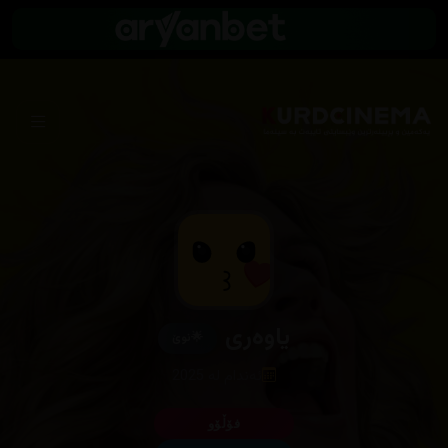
یاوەری
🌟
نوێ
ئەندام لە 2025
فۆڵۆو