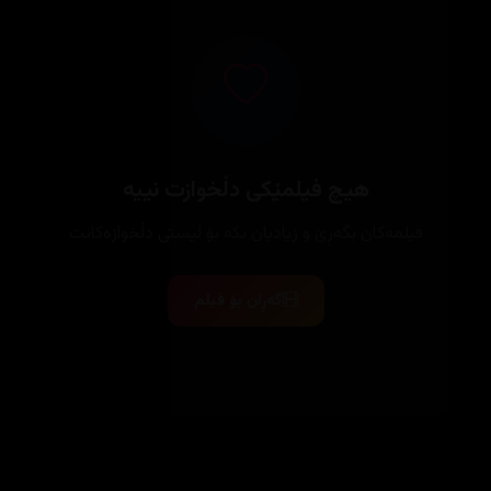
هیچ فیلمێکی دڵخوازت نییە
فیلمەکان بگەڕێ و زیادیان بکە بۆ لیستی دڵخوازەکانت
گەڕان بۆ فیلم