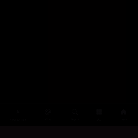
سەرەتا
زیاتر
سەرەتا
ڕەنگ
چوونەژوورەوە