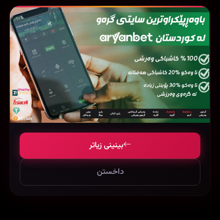
بینینی زیاتر
داخستن