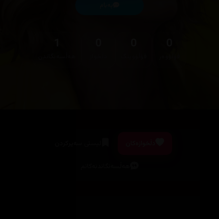
پەیام
1
0
0
0
فۆڵۆوەر
فۆڵۆوینگ
دڵخواز
هەڵسەنگاندن
دڵخوازەکان
لیستی سەیرکردن
هەڵسەنگاندنەکانم