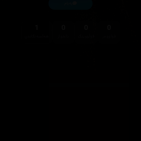
پەیام
1
0
0
0
فۆڵۆوەر
فۆڵۆوینگ
دڵخواز
هەڵسەنگاندن