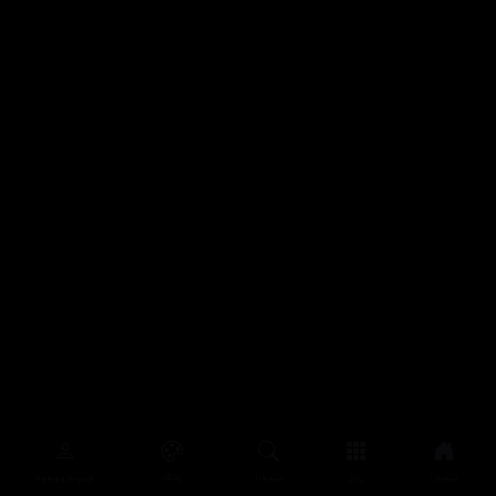
سەرەتا
زیاتر
سەرەتا
ڕەنگ
چوونەژوورەوە