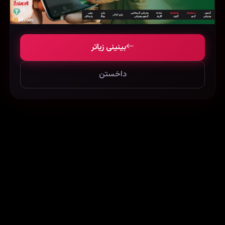
بینینی زیاتر
داخستن