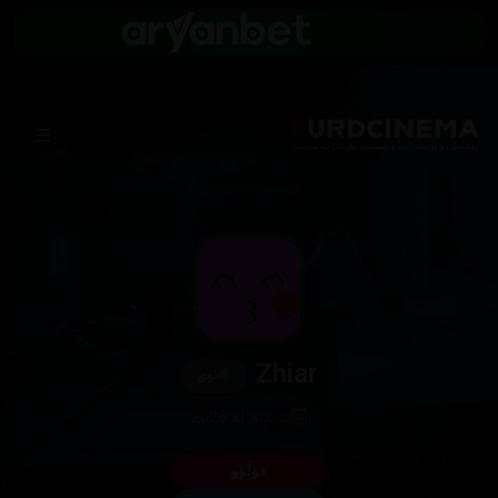
Zhiar
🌟
نوێ
ئەندام لە 2026
فۆڵۆو