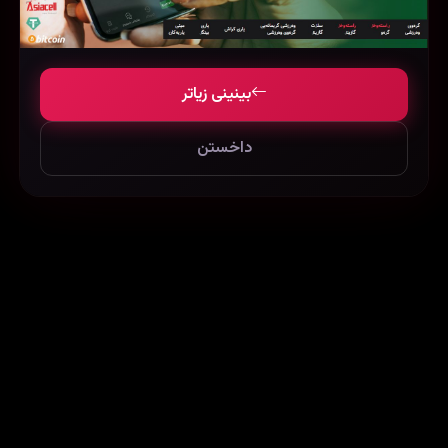
بینینی زیاتر
داخستن