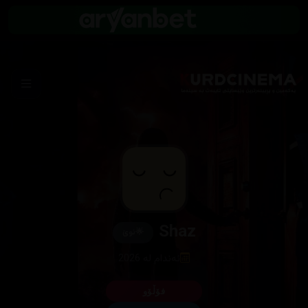
Shaz
🌟
نوێ
ئەندام لە 2026
فۆڵۆو