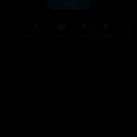
پەیام
1
32
0
0
فۆڵۆوەر
فۆڵۆوینگ
دڵخواز
هەڵسەنگاندن