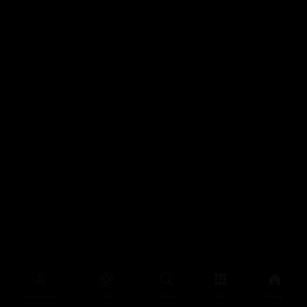
سەرەتا
زیاتر
سەرەتا
ڕەنگ
چوونەژوورەوە