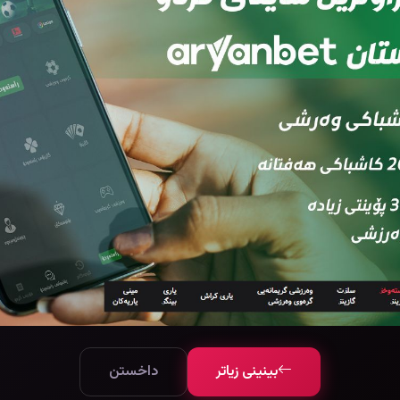
بینینی زیاتر
داخستن