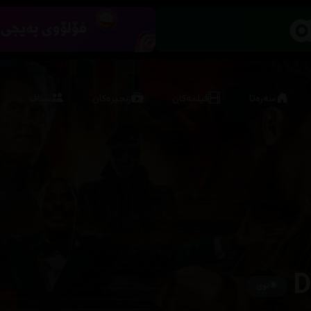
سەرەتا
فیلمەکان
زنجیرەکان
ستاف
D
🌟
نوێ