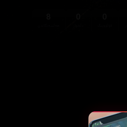
8
0
0
ر
فۆڵۆوینگ
دڵخواز
هەڵسەنگاندن