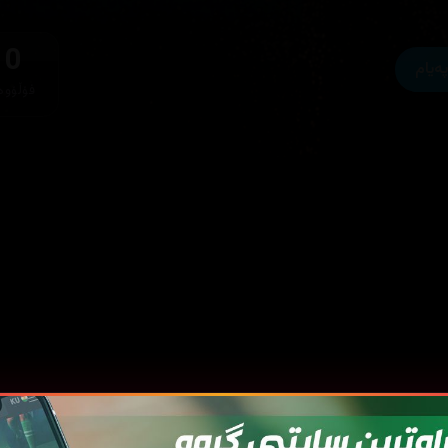
0
پەیام
فۆڵۆوە