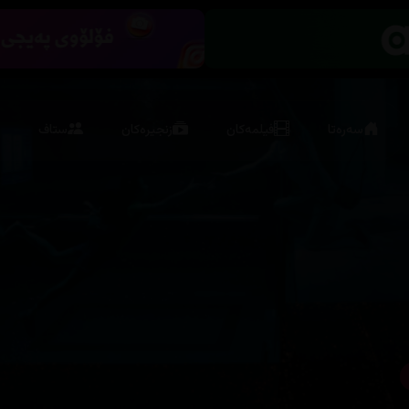
سەرەتا
فیلمەکان
زنجیرەکان
ستاف