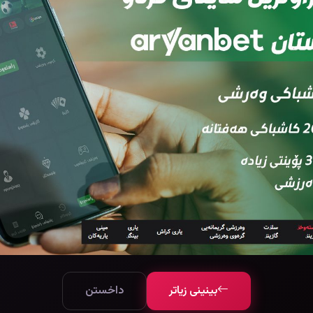
بینینی زیاتر
داخستن