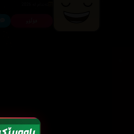
ئەندام لە 2026
فۆڵۆو