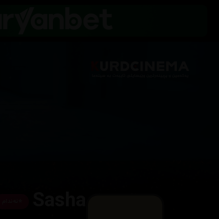
Sasha
⭐
ئەندام