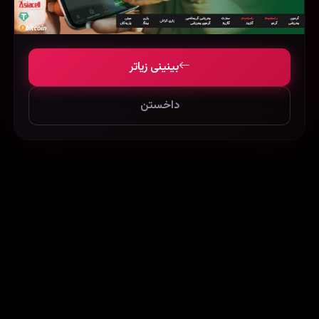
بینینی زیاتر
داخستن