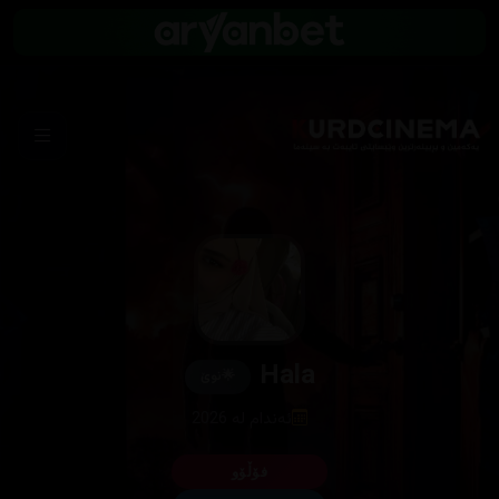
Hala
🌟
نوێ
ئەندام لە 2026
فۆڵۆو