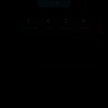
پەیام
1
0
0
0
فۆڵۆوەر
فۆڵۆوینگ
دڵخواز
هەڵسەنگاندن