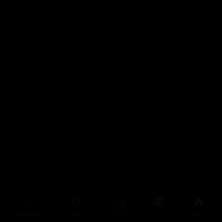
سەرەتا
زیاتر
سەرەتا
ڕەنگ
چوونەژوورەوە