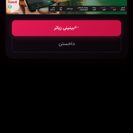
بینینی زیاتر
داخستن