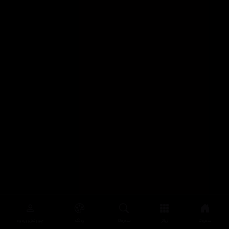
سەرەتا
زیاتر
سەرەتا
ڕەنگ
چوونەژوورەوە