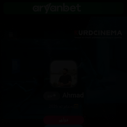
Ahmad
🌟
نوێ
ئەندام لە 2026
فۆڵۆو