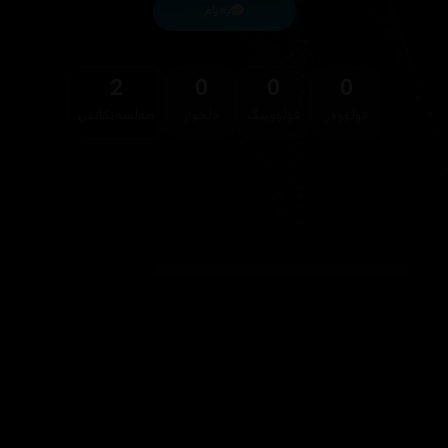
پەیام
2
0
0
0
فۆڵۆوەر
فۆڵۆوینگ
دڵخواز
هەڵسەنگاندن