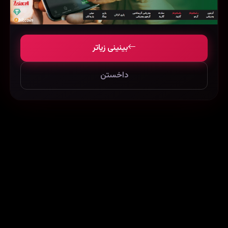
بینینی زیاتر
داخستن