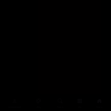
سەرەتا
زیاتر
سەرەتا
ڕەنگ
چوونەژوورەوە