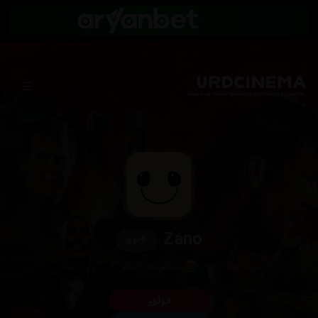
Zano
🌟
نوێ
ئەندام لە 2026
فۆڵۆو