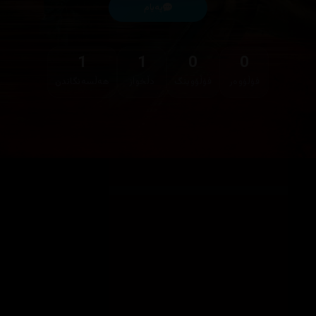
پەیام
1
1
0
0
فۆڵۆوەر
فۆڵۆوینگ
دڵخواز
هەڵسەنگاندن