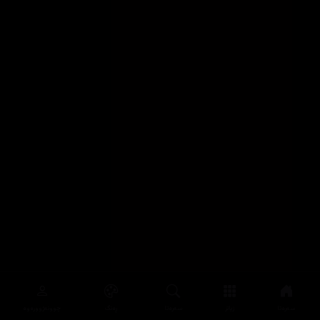
سەرەتا
زیاتر
سەرەتا
ڕەنگ
چوونەژوورەوە