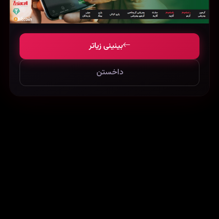
بینینی زیاتر
داخستن