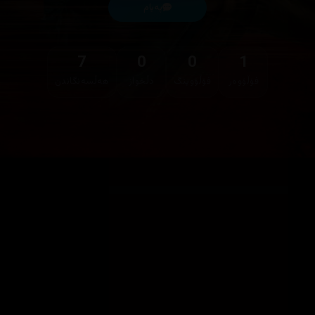
پەیام
7
0
0
1
فۆڵۆوەر
فۆڵۆوینگ
دڵخواز
هەڵسەنگاندن