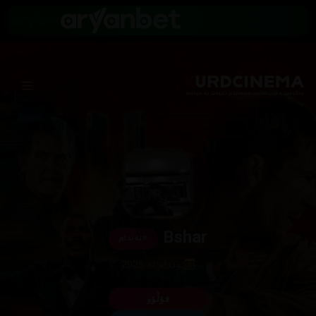
Bshar
⭐
ئەندام
ئەندام لە 2026
فۆڵۆو