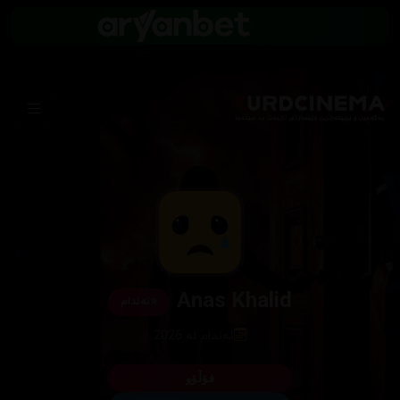
Anas Khalid
⭐
ئەندام
ئەندام لە 2026
فۆڵۆو