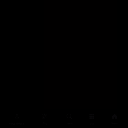
سەرەتا
زیاتر
سەرەتا
ڕەنگ
چوونەژوورەوە