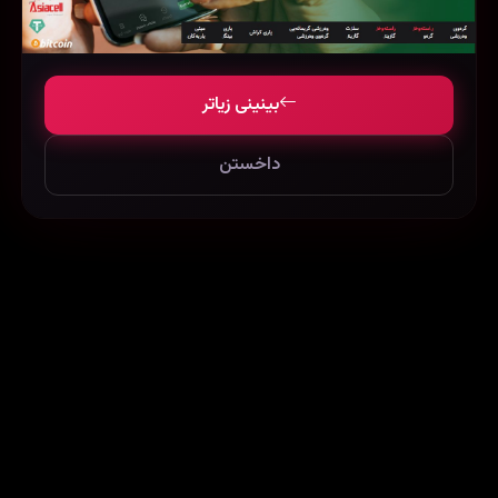
بینینی زیاتر
داخستن