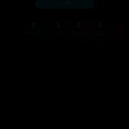
پەیام
5
3
0
0
فۆڵۆوەر
فۆڵۆوینگ
دڵخواز
هەڵسەنگاندن