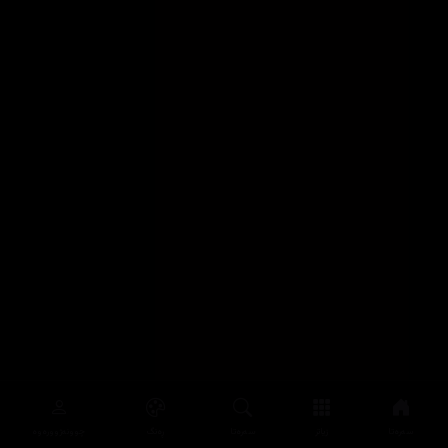
سەرەتا
زیاتر
سەرەتا
ڕەنگ
چوونەژوورەوە