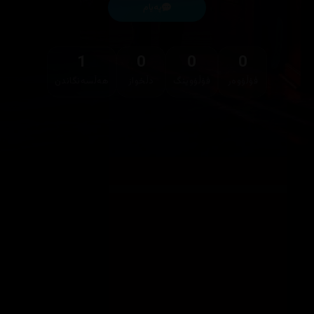
پەیام
1
0
0
0
فۆڵۆوەر
فۆڵۆوینگ
دڵخواز
هەڵسەنگاندن