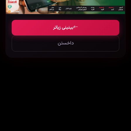
بینینی زیاتر
داخستن