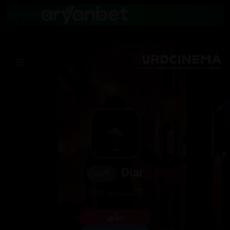
Diar
🌟
نوێ
ئەندام لە 2026
فۆڵۆو