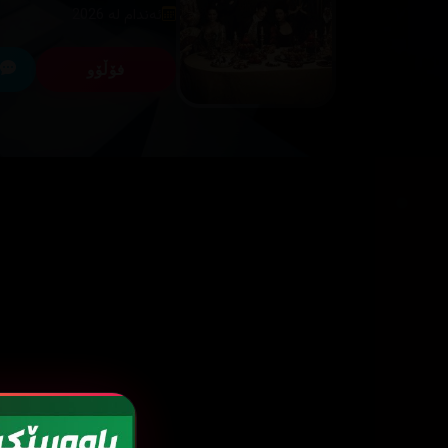
ئەندام لە 2026
فۆڵۆو