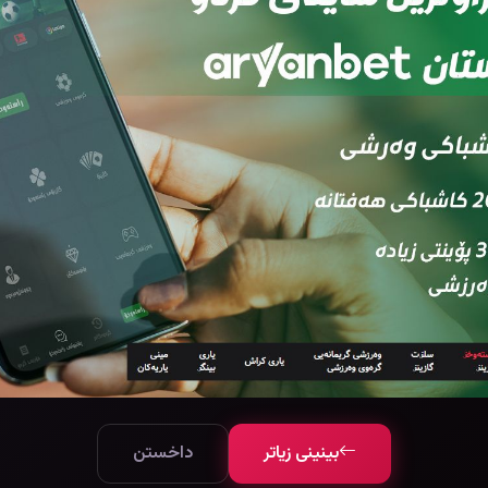
بینینی زیاتر
داخستن