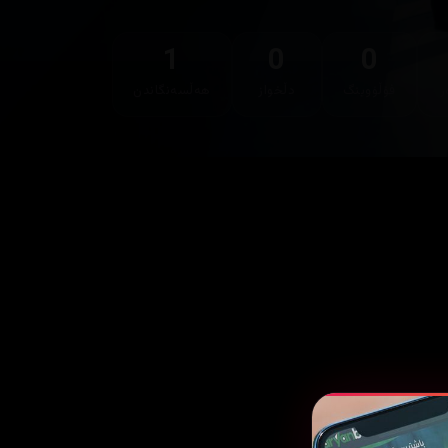
1
0
0
ر
فۆڵۆوینگ
دڵخواز
هەڵسەنگاندن