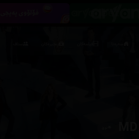
سەرەتا
فیلمەکان
زنجیرەکان
ستاف
MD
🌟
نوێ