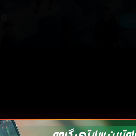
0
پەیام
فۆڵۆوە