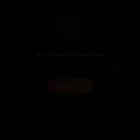
هیچ فیلمێکی دڵخوازت نییە
فیلمەکان بگەڕێ و زیادیان بکە بۆ لیستی دڵخوازەکانت
گەڕان بۆ فیلم