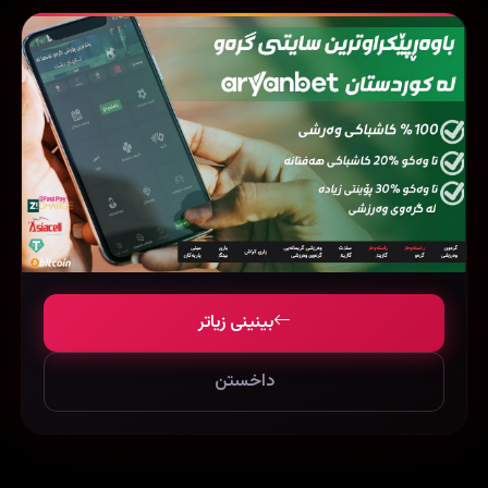
بینینی زیاتر
داخستن