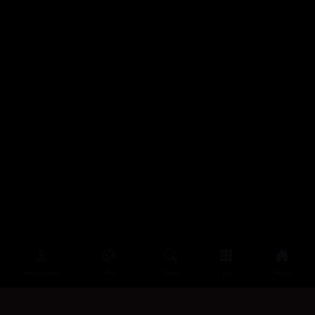
سەرەتا
زیاتر
سەرەتا
ڕەنگ
چوونەژوورەوە