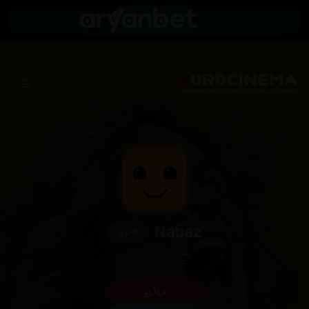
Nabaz
🌟
نوێ
ئەندام لە 2026
فۆڵۆو