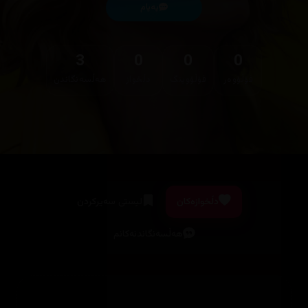
پەیام
3
0
0
0
فۆڵۆوەر
فۆڵۆوینگ
دڵخواز
هەڵسەنگاندن
دڵخوازەکان
لیستی سەیرکردن
هەڵسەنگاندنەکانم