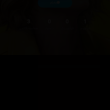
پەیام
3
0
0
1
فۆڵۆوەر
فۆڵۆوینگ
دڵخواز
هەڵسەنگاندن