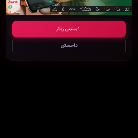
بینینی زیاتر
داخستن