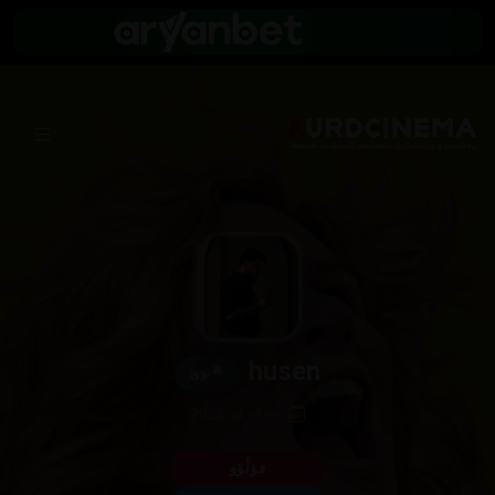
husen
🌟
نوێ
ئەندام لە 2026
فۆڵۆو