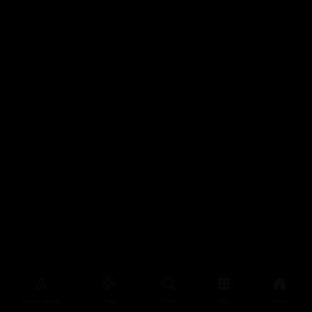
سەرەتا
زیاتر
سەرەتا
ڕەنگ
چوونەژوورەوە