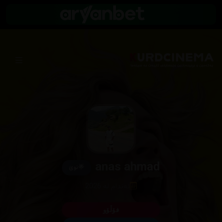
anas ahmad
🌟
نوێ
ئەندام لە 2026
فۆڵۆو