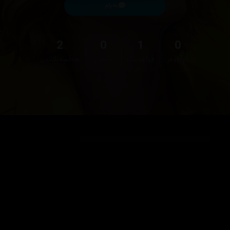
پەیام
2
0
1
0
فۆڵۆوەر
فۆڵۆوینگ
دڵخواز
هەڵسەنگاندن