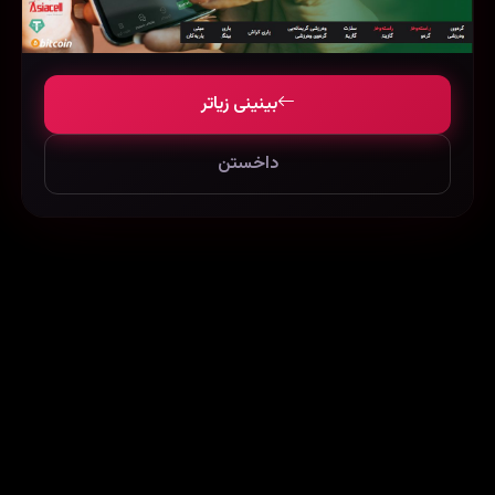
بینینی زیاتر
داخستن