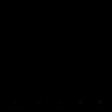
سەرەتا
زیاتر
سەرەتا
ڕەنگ
چوونەژوورەوە