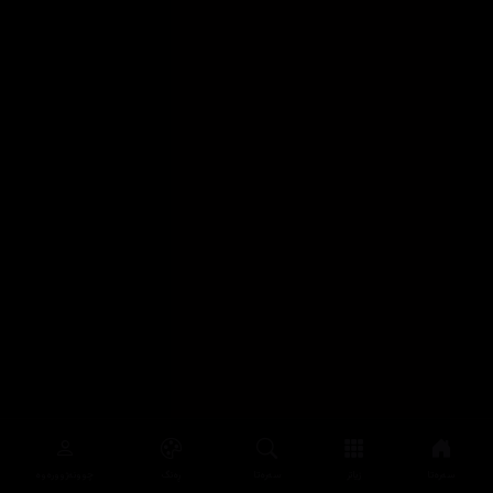
سەرەتا
زیاتر
سەرەتا
ڕەنگ
چوونەژوورەوە