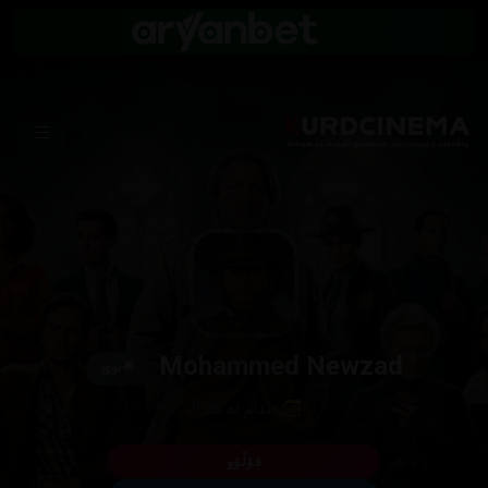
Mohammed Newzad
🌟
نوێ
ئەندام لە 2026
فۆڵۆو