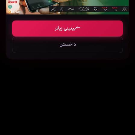
بینینی زیاتر
داخستن