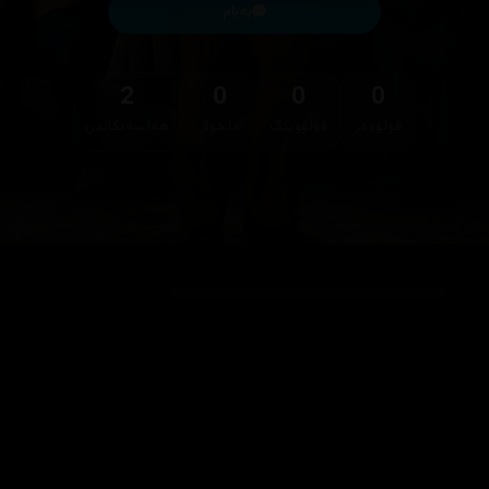
پەیام
2
0
0
0
فۆڵۆوەر
فۆڵۆوینگ
دڵخواز
هەڵسەنگاندن