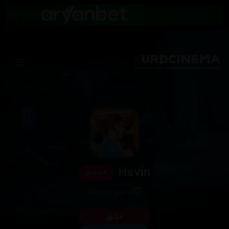
Hevin
⭐
ئەندام
ئەندام لە 2026
فۆڵۆو