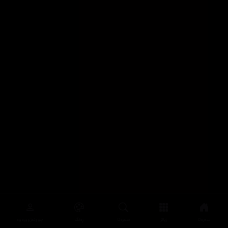
سەرەتا
زیاتر
سەرەتا
ڕەنگ
چوونەژوورەوە