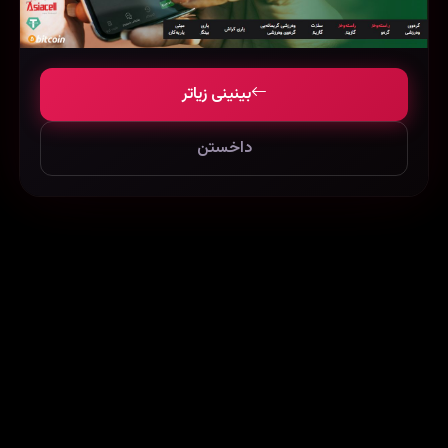
بینینی زیاتر
داخستن