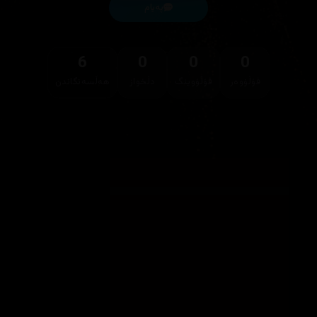
پەیام
6
0
0
0
فۆڵۆوەر
فۆڵۆوینگ
دڵخواز
هەڵسەنگاندن